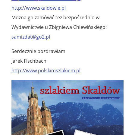
http://www.skaldowie.pl
Można go zamówić też bezpośrednio w
Wydawnictwie u Zbigniewa Chlewińskiego:
samizdat@go2.pl
Serdecznie pozdrawiam
Jarek Fischbach
http://www.polskimszlakiem.pl