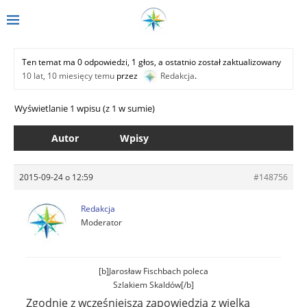
Ten temat ma 0 odpowiedzi, 1 głos, a ostatnio został zaktualizowany
10 lat, 10 miesięcy temu
przez
Redakcja
.
Wyświetlanie 1 wpisu (z 1 w sumie)
Autor
Wpisy
2015-09-24 o 12:59
#148756
Redakcja
Moderator
[b]Jarosław Fischbach poleca
Szlakiem Skaldów[/b]
Zgodnie z wcześniejszą zapowiedzią z wielką