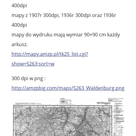
400dpi
mapy z 1907r 300dpi, 1936r 300dpi oraz 1936r
400dpi
mapy do wydruku mają wymiar 90×90 cm każdy
arkusz.
http://mapy.amzp.pl/tk25_list.cgi?
show=5263;sort=w
300 dpi w png :
http://amzpbig.com/maps/5263_Waldenburg.png