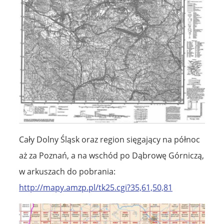
Cały Dolny Śląsk oraz region sięgający na północ
aż za Poznań, a na wschód po Dąbrowę Górniczą,
w arkuszach do pobrania:
http://mapy.amzp.pl/tk25.cgi?35,61,50,81