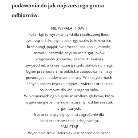
podawania do jak najszerszego grona
odbiorców.
NIE WYPALAJ TRAW!!!
Pożar łąk to wyrok śmierci dla niezliczonej ilości
zwierząt od drobnych bezkręgowców (dżdżownice,
krocionogi, pająki, świerszcze, pasikoniki, motyle,
mrówki, pszczoły, osy) po wiele gatunków
kręgowców (ropuchy, jaszczurki zwinki i
żyworodne), a także liczne gatunki ptaków i ich lęgi.
Ogień przenosi się na pobliskie zabudowania i lasy
powodując nieodwracalne straty. W ekosystemach
leśnych pożary niszczą kryjówki zwierząt oraz bazę
pokarmową dla wielu organizmów.
W płomieniach ognia ginie mikroflora glebowa, która
wyjaławia glebę i hamuje naturalny rozkład resztek
organicznych.
Gęsto ścielący się dym, to zagrożenie dla
bezpieczeństwa ruchu drogowego.
PAMIĘTAJ!
Wypalanie traw i ściernisk jest zabronione przez