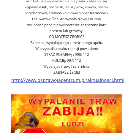
art. 124 ustawy o ochronie przyrody: Zabrania się
wypalania łąk, pastwisk, nieużytków, rowów, pasów
przydrożnych, szlaków kolejowych oraz trzcinowisk
i szuwarów. Ten kto wypala trawy lub inną
roślinność popełnia wykroczenie zagrożone karą
aresztu lub grzywny!
CO MOŻESZ ZROBIĆ?
Zapoznaj wypalającego z treścią tego apelu.
W przypadku braku reakcji powiadom:
STRAŻ POŻARNĄ : 998; 112
POLICJĘ: 997; 112
Wypalając trawy i ścierniska
ZABIJASZ ŻYCIE!
http://www.ospzawojacentrum.pl/aktualnosci.html
.