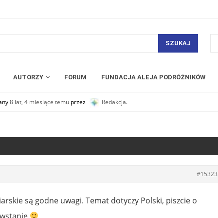
SZUKAJ
AUTORZY
FORUM
FUNDACJA ALEJA PODRÓŻNIKÓW
wany
8 lat, 4 miesiące temu
przez
Redakcja
.
#15323
iarskie są godne uwagi. Temat dotyczy Polski, piszcie o
owstanie