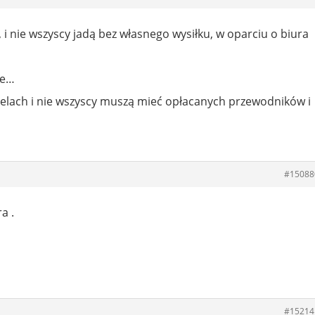
 i nie wszyscy jadą bez własnego wysiłku, w oparciu o biura
je…
elach i nie wszyscy muszą mieć opłacanych przewodników i
#15088
a .
#15214