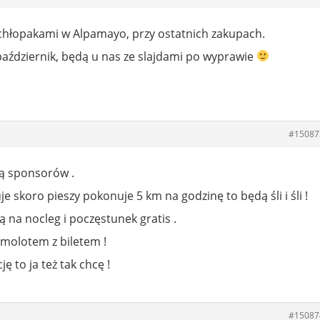
chłopakami w Alpamayo, przy ostatnich zakupach.
październik, będą u nas ze slajdami po wyprawie
#15087
ją sponsorów .
e skoro pieszy pokonuje 5 km na godzinę to będą śli i śli !
ą na nocleg i poczęstunek gratis .
samolotem z biletem !
ję to ja też tak chcę !
#15087