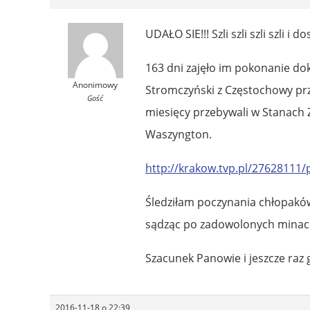
UDAŁO SIE!!! Szli szli szli szli i d
163 dni zajęło im pokonanie dok
Anonimowy
Stromczyński z Częstochowy prze
Gość
miesięcy przebywali w Stanach Z
Waszyngton.
http://krakow.tvp.pl/27628111/
Śledziłam poczynania chłopaków n
sądząc po zadowolonych minach
Szacunek Panowie i jeszcze raz 
2016-11-18 o 22:39