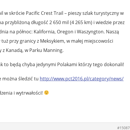
il w skrócie Pacific Crest Trail – pieszy szlak turystyczny w
 przybliżoną długość 2 650 mil (4 265 km) i wiedzie przez
dnia na północ: Kalifornia, Oregon i Waszyngton. Naszą
 tuż przy granicy z Meksykiem, w małej miejscowości
 z Kanadą, w Parku Manning.
lak to będą chyba jedynymi Polakami którzy tego dokonali!
e można śledzić tu
http://www.pct2016.pl/category/news/
zenia i wytrwałości!
#15087