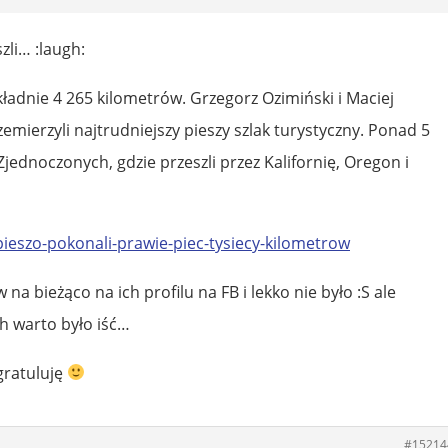
oszli… :laugh:
ładnie 4 265 kilometrów. Grzegorz Ozimiński i Maciej
mierzyli najtrudniejszy pieszy szlak turystyczny. Ponad 5
jednoczonych, gdzie przeszli przez Kalifornię, Oregon i
pieszo-pokonali-prawie-piec-tysiecy-kilometrow
a bieżąco na ich profilu na FB i lekko nie było :S ale
 warto było iść…
gratuluję
#15214