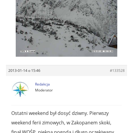
2013-01-14 o 15:46
#133528
Redakcja
Moderator
Ostatni weekend był dosyć dziwny. Pierwszy
weekend ferii zimowych, w Zakopanem skoki,
finał WOŚP, piękna pogoda i długo oczekiwany