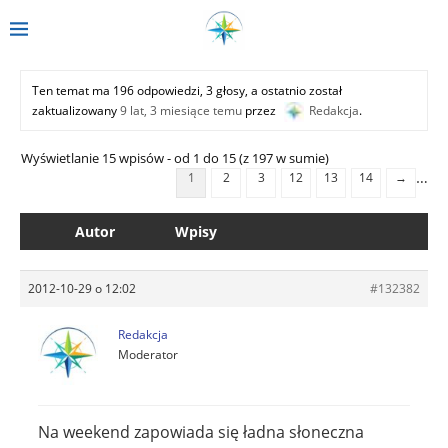
Ten temat ma 196 odpowiedzi, 3 głosy, a ostatnio został
zaktualizowany
9 lat, 3 miesiące temu
przez
Redakcja
.
Wyświetlanie 15 wpisów - od 1 do 15 (z 197 w sumie)
…
1
2
3
12
13
14
→
Autor
Wpisy
2012-10-29 o 12:02
#132382
Redakcja
Moderator
Na weekend zapowiada się ładna słoneczna