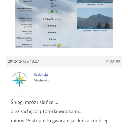
2012-12-13 o 13:27
#133180
Redakcja
Moderator
Śnieg, mróz i słońce …
ależ zachęcają Taterki widokami…
minus 15 stopni to gwarancja słońca i dobrej