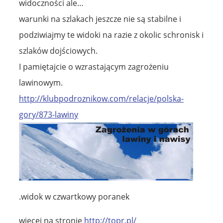
widoczności ale…
warunki na szlakach jeszcze nie są stabilne i
podziwiajmy te widoki na razie z okolic schronisk i
szlaków dojściowych.
I pamiętajcie o wzrastającym zagrożeniu
lawinowym.
http://klubpodroznikow.com/relacje/polska-
gory/873-lawiny
.widok w czwartkowy poranek
więcej na stronie
http://topr.pl/