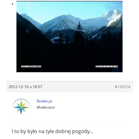
2012-12-16 o 18:57
#133214
Redakcja
Moderator
I to by było na tyle dobrej pogody…