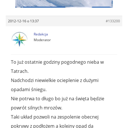
2012-12-16 o 13:37
#133200
Redakcja
Moderator
To już ostatnie godziny pogodnego nieba w
Tatrach.
Nadchodzi niewielkie ocieplenie z dużymi
opadami śniegu.
Nie potrwa to długo bo już na święta będzie
powrót silnych mrozów.
Taki układ pozwoli na zespolenie obecnej
pokrywy z podłożem a kolejny opad da