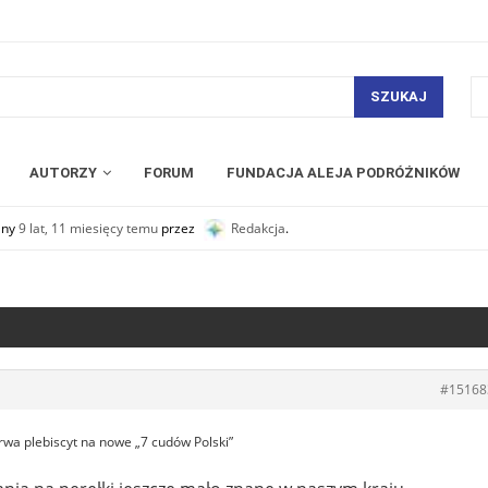
SZUKAJ
AUTORZY
FORUM
FUNDACJA ALEJA PODRÓŻNIKÓW
any
9 lat, 11 miesięcy temu
przez
Redakcja
.
#15168
rwa plebiscyt na nowe „7 cudów Polski”