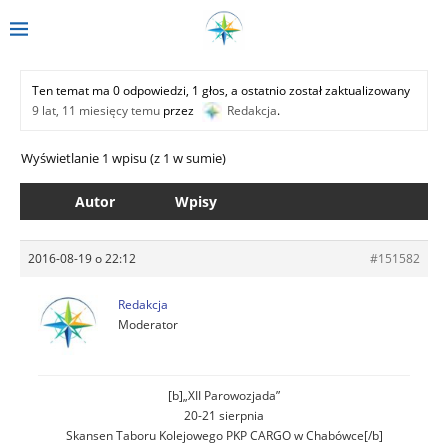
Ten temat ma 0 odpowiedzi, 1 głos, a ostatnio został zaktualizowany
9 lat, 11 miesięcy temu
przez
Redakcja
.
Wyświetlanie 1 wpisu (z 1 w sumie)
Autor
Wpisy
2016-08-19 o 22:12
#151582
Redakcja
Moderator
[b]„XII Parowozjada”
20-21 sierpnia
Skansen Taboru Kolejowego PKP CARGO w Chabówce[/b]