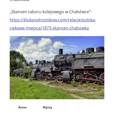
„Skansen taboru kolejowego w Chabówce”:
https://klubpodroznikow.com/relacje/polska-
ciekawe-miejsca/1873-skansen-chabowka
Autor
Wpisy