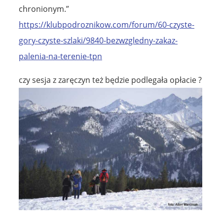
chronionym.”
https://klubpodroznikow.com/forum/60-czyste-
gory-czyste-szlaki/9840-bezwzgledny-zakaz-
palenia-na-terenie-tpn
czy sesja z zaręczyn też będzie podlegała opłacie ?