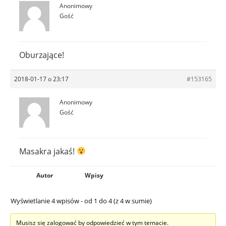
Anonimowy
Gość
Oburzające!
2018-01-17 o 23:17
#153165
Anonimowy
Gość
Masakra jakaś!
Autor
Wpisy
Wyświetlanie 4 wpisów - od 1 do 4 (z 4 w sumie)
Musisz się zalogować by odpowiedzieć w tym temacie.