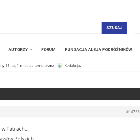
SZUKAJ
AUTORZY
FORUM
FUNDACJA ALEJA PODRÓŻNIKÓW
any
11 lat, 1 miesiąc temu
przez
Redakcja
.
#14736
 w Tatrach…
Stawów Polskich