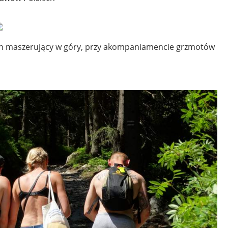
pan maszerujący w góry, przy akompaniamencie grzmotów