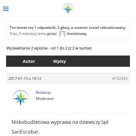
Ten temat ma 1 odpowiedź, 2 głosy, a ostatnio został zaktualizowany
9 lat, 5 miesięcy temu
przez
Anonimowy
.
Wyświetlanie 2 wpisów - od 1 do 2 (z 2 w sumie)
Autor
Wpisy
2017-01-13 o 19:12
#152393
Redakcja
Moderator
Niskobudżetowa wyprawa na dziewiczy ląd
SanEscobar.