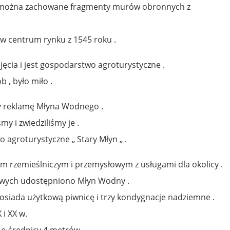
 można zachowane fragmenty murów obronnych z
 w centrum rynku z 1545 roku .
cia i jest gospodarstwo agroturystyczne .
 , było miło .
y reklamę Młyna Wodnego .
y i zwiedziliśmy je .
 agroturystyczne „ Stary Młyn „ .
m rzemieślniczym i przemysłowym z usługami dla okolicy .
wych udostępniono Młyn Wodny .
siada użytkową piwnicę i trzy kondygnacje nadziemne .
i XX w.
o średnicy 4 metrów .