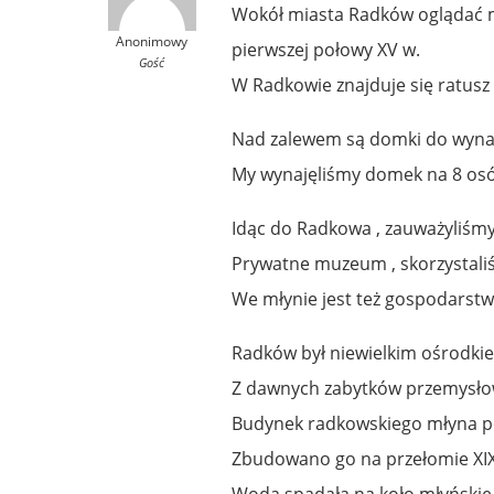
Wokół miasta Radków oglądać
Anonimowy
pierwszej połowy XV w.
Gość
W Radkowie znajduje się ratusz
Nad zalewem są domki do wynaję
My wynajęliśmy domek na 8 osób
Idąc do Radkowa , zauważyliśm
Prywatne muzeum , skorzystaliśm
We młynie jest też gospodarstwo
Radków był niewielkim ośrodkie
Z dawnych zabytków przemysło
Budynek radkowskiego młyna po
Zbudowano go na przełomie XIX 
Woda spadała na koło młyńskie 