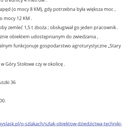
apęd (o mocy 8 KM), gdy potrzebna była większa moc ,
 o mocy 12 KM .
y zemleć 1,5 t zboża ; obsługiwał go jeden pracownik .
ącznie obiektem udostępnianym do zwiedzania ,
alnym funkcjonuje gospodarstwo agroturystyczne „Stary
w Góry Stołowe czy w okolicę .
szki 36
00.
yslask.pl/o-szlakach/szlak-obiektow-dziedzictwa-techniki-