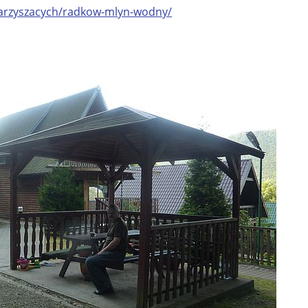
warzyszacych/radkow-mlyn-wodny/