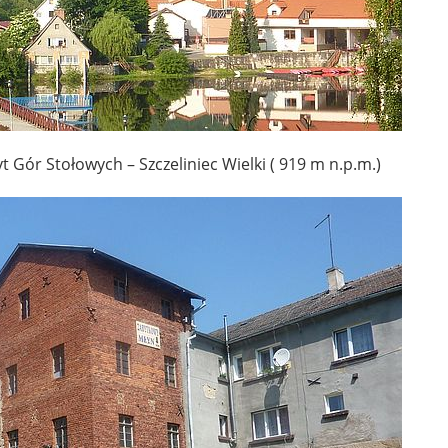
t Gór Stołowych – Szczeliniec Wielki ( 919 m n.p.m.)