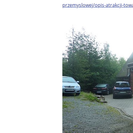
przemyslowej/opis-atrakcji-to