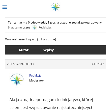
Ten temat ma 0 odpowiedzi, 1 głos, a ostatnio został zaktualizowany
9 lat temu
przez
Redakcja
.
Wyświetlanie 1 wpisu (z 1 w sumie)
Autor
Wpisy
2017-07-19 o 00:33
#152847
Redakcja
Moderator
Akcja #mądrzepomagam to inicjatywa, której
celem jest wypracowanie najskuteczniejszych