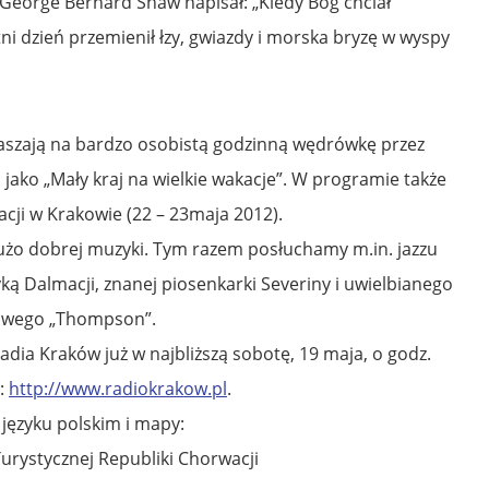
 George Bernard Shaw napisał: „Kiedy Bóg chciał
i dzień przemienił łzy, gwiazdy i morska bryzę w wyspy
praszają na bardzo osobistą godzinną wędrówkę przez
ako „Mały kraj na wielkie wakacje”. W programie także
cji w Krakowie (22 – 23maja 2012).
dużo dobrej muzyki. Tym razem posłuchamy m.in. jazzu
ą Dalmacji, znanej piosenkarki Severiny i uwielbianego
owego „Thompson”.
dia Kraków już w najbliższą sobotę, 19 maja, o godz.
e:
http://www.radiokrakow.pl
.
 języku polskim i mapy:
rystycznej Republiki Chorwacji