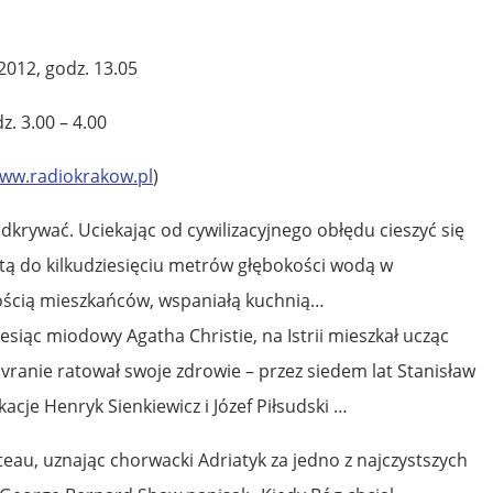
2012, godz. 13.05
z. 3.00 – 4.00
www.radiokrakow.pl
)
dkrywać. Uciekając od cywilizacyjnego obłędu cieszyć się
ą do kilkudziesięciu metrów głębokości wodą w
nością mieszkańców, wspaniałą kuchnią…
siąc miodowy Agatha Christie, na Istrii mieszkał ucząc
ovranie ratował swoje zdrowie – przez siedem lat Stanisław
kacje Henryk Sienkiewicz i Józef Piłsudski …
eau, uznając chorwacki Adriatyk za jedno z najczystszych