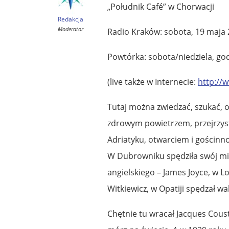
„Południk Café” w Chorwacji
Redakcja
Moderator
Radio Kraków: sobota, 19 maja 
Powtórka: sobota/niedziela, god
(live także w Internecie:
http://
Tutaj można zwiedzać, szukać, o
zdrowym powietrzem, przejrzyst
Adriatyku, otwarciem i gościn
W Dubrowniku spędziła swój mie
angielskiego – James Joyce, w L
Witkiewicz, w Opatiji spędzał wa
Chętnie tu wracał Jacques Coust