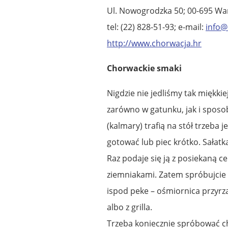
Ul. Nowogrodzka 50; 00-695 W
tel: (22) 828-51-93; e-mail:
info@
http://www.chorwacja.hr
Chorwackie smaki
Nigdzie nie jedliśmy tak miękki
zarówno w gatunku, jak i sposob
(kalmary) trafią na stół trzeba 
gotować lub piec krótko. Sałatk
Raz podaje się ją z posiekaną 
ziemniakami. Zatem spróbujcie k
ispod peke – ośmiornica przyr
albo z grilla.
Trzeba koniecznie spróbować ch