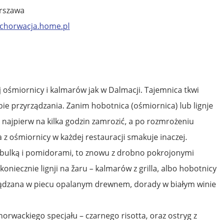
arszawa
chorwacja.home.pl
ej ośmiornicy i kalmarów jak w Dalmacji. Tajemnica tkwi
ie przyrządzania. Zanim hobotnica (ośmiornica) lub lignje
je najpierw na kilka godzin zamrozić, a po rozmrożeniu
a z ośmiornicy w każdej restauracji smakuje inaczej.
cebulką i pomidorami, to znowu z drobno pokrojonymi
oniecznie lignji na žaru – kalmarów z grilla, albo hobotnicy
ządzana w piecu opalanym drewnem, dorady w białym winie
orwackiego specjału – czarnego risotta, oraz ostryg z