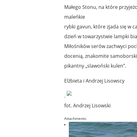
Małego Stonu, na które przyjeż
maleńkie
rybki gavun, które zjada się w c
dzień w towarzystwie lampki bi
Miłośników serów zachwyci poch
docenią, znakomite samoborskie
pikantny „slawoński kulen”.
Elżbieta i Andrzej Lisowscy
.
fot. Andrzej Lisowski
Attachments: