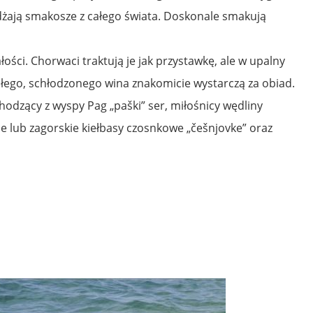
dżają smakosze z całego świata. Doskonale smakują
ałości. Chorwaci traktują je jak przystawkę, ale w upalny
ałego, schłodzonego wina znakomicie wystarczą za obiad.
odzący z wyspy Pag „paški” ser, miłośnicy wędliny
 lub zagorskie kiełbasy czosnkowe „češnjovke” oraz