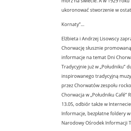
mórz na świecie. A w 1929 roku
ukoronować stworzenie w ostatn
Kornaty”…
Elżbieta i Andrzej Lisowscy za
Chorwację słusznie promowaną j
informacje na temat Dni Chorwa
Tradycyjnie już w „Południku” 
inspirowanego tradycyjną muzyk
przez Chorwatów zespołu rock
Chorwacja w „Południku Café” Ra
13.05, odbiór także w Interneci
Informacje, bezpłatne foldery w
Narodowy Ośrodek Informacji Tu