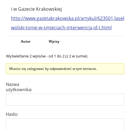
i w Gazecie Krakowskiej
http://www.gazetakrakowska.pl/artykul/623501,lasek-
wolski-tonie-w-smieciach-interwencja,id,t.html
Autor
Wpisy
Wyświetlanie 2 wpisów - od 1 do 2 (z 2 w sumie)
Musisz się zalogować by odpowiedzieć w tym temacie.
Nazwa
użytkownika:
Hasło: