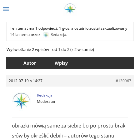
Ten temat ma 1 odpowiedź, 1 głos, a ostatnio został zaktualizowany
14 lat temu
przez
Redakcja
.
Wyświetlanie 2 wpisów - od 1 do 2 (z 2 w sumie)
Autor
Wpisy
2012-07-19 o 14:27
#130967
Redakcja
Moderator
obrazki mówią same za siebie bo po prostu brak
słów by określić debili – autorów tego stanu.