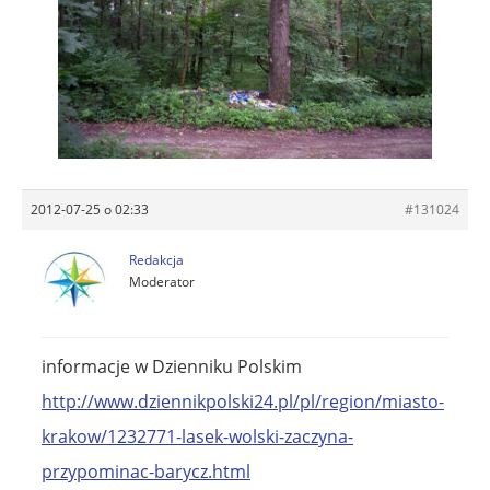
2012-07-25 o 02:33
#131024
Redakcja
Moderator
informacje w Dzienniku Polskim
http://www.dziennikpolski24.pl/pl/region/miasto-
krakow/1232771-lasek-wolski-zaczyna-
przypominac-barycz.html