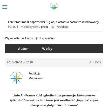
Ten temat ma 0 odpowiedzi, 1 głos, a ostatnio został zaktualizowany
10 lat, 11 miesięcy temu
przez
Redakcja
.
Wyświetlanie 1 wpisu (z 1 w sumie)
Autor
Wpisy
2015-09-04 o 17:20
#148572
Redakcja
Moderator
Linie Air France KLM ogłosiły dużą promocję, która potrwa
tylko do 15 września br. i teraz jest możliwość „łapania” super
okazji na wyloty m.in. z Krakowa!