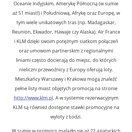
Oceanie Indyjskim, Amerykę Północną (w sumie
aż 51 miast!) i Południową, Afrykę oraz Europę, w
tym wiele unikatowych tras (np. Madagaskar,
Reunion, Ekwador, Hawaje czy Alaska). Air France
i KLM dzięki swoim potężnym siatkom połączeń
oraz umowom partnerskim z regionalnymi
liniami często docierają do miejsc, do których
nieliczni przewoźnicy z Europy oferują loty.
Mieszkańcy Warszawy i Krakowa mogą znaleźć
pełne listy miast objętych promocją na stronie
http://www.klm.pl
. A w systemie rezerwacyjnym
KLM są również dostępne stawki promocyjne na
wyloty z Łodzi.
W sumie w promocji znalazło się aż 22 azjatyckich