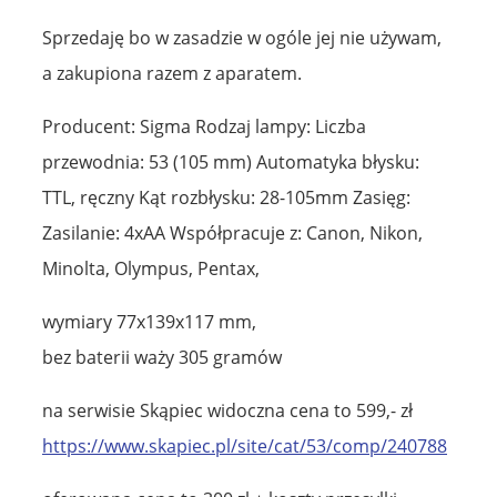
Sprzedaję bo w zasadzie w ogóle jej nie używam,
a zakupiona razem z aparatem.
Producent: Sigma Rodzaj lampy: Liczba
przewodnia: 53 (105 mm) Automatyka błysku:
TTL, ręczny Kąt rozbłysku: 28-105mm Zasięg:
Zasilanie: 4xAA Współpracuje z: Canon, Nikon,
Minolta, Olympus, Pentax,
wymiary 77x139x117 mm,
bez baterii waży 305 gramów
na serwisie Skąpiec widoczna cena to 599,- zł
https://www.skapiec.pl/site/cat/53/comp/240788