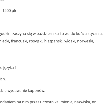
i 1200 pln
dzin, zaczyna się w październiku i trwa do końca stycznia.
iecki, francuski, rosyjski, hiszpański, włoski, norweski,
 języka !
ich.
ędzie wydawanie kuponów.
odaniem na nim przez uczestnika imienia, nazwiska, nr