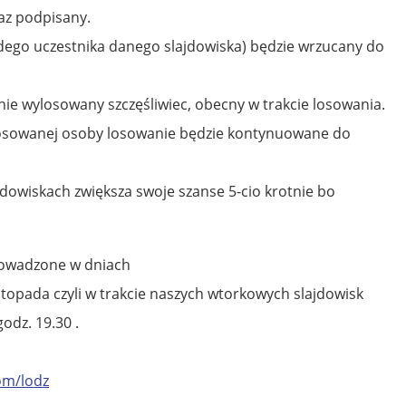
az podpisany.
żdego uczestnika danego slajdowiska) będzie wrzucany do
nie wylosowany szczęśliwiec, obecny w trakcie losowania.
osowanej osoby losowanie będzie kontynuowane do
jdowiskach zwiększa swoje szanse 5-cio krotnie bo
owadzone w dniach
 listopada czyli w trakcie naszych wtorkowych slajdowisk
odz. 19.30 .
om/lodz