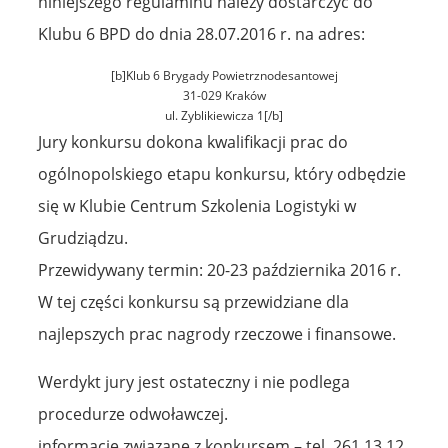
niniejszego regulaminu należy dostarczyć do
Klubu 6 BPD do dnia 28.07.2016 r. na adres:
[b]Klub 6 Brygady Powietrznodesantowej
31-029 Kraków
ul. Zyblikiewicza 1[/b]
Jury konkursu dokona kwalifikacji prac do
ogólnopolskiego etapu konkursu, który odbędzie
się w Klubie Centrum Szkolenia Logistyki w
Grudziądzu.
Przewidywany termin: 20-23 października 2016 r.
W tej części konkursu są przewidziane dla
najlepszych prac nagrody rzeczowe i finansowe.
Werdykt jury jest ostateczny i nie podlega
procedurze odwoławczej.
informacje związane z konkursem – tel. 261 13 12