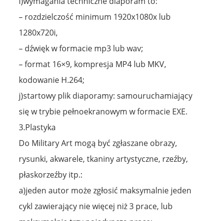
i)wymagania techniczne diaporam to:
– rozdzielczość minimum 1920x1080x lub
1280x720i,
– dźwięk w formacie mp3 lub wav;
– format 16×9, kompresja MP4 lub MKV,
kodowanie H.264;
j)startowy plik diaporamy: samouruchamiający
się w trybie pełnoekranowym w formacie EXE.
3.Plastyka
Do Military Art mogą być zgłaszane obrazy,
rysunki, akwarele, tkaniny artystyczne, rzeźby,
płaskorzeźby itp.:
a)jeden autor może zgłosić maksymalnie jeden
cykl zawierający nie więcej niż 3 prace, lub