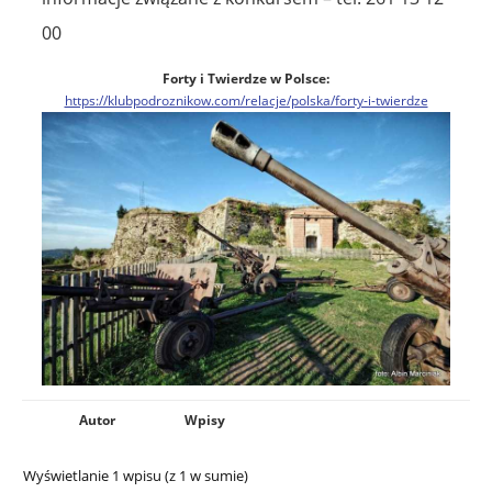
00
Forty i Twierdze w Polsce:
https://klubpodroznikow.com/relacje/polska/forty-i-twierdze
Autor
Wpisy
Wyświetlanie 1 wpisu (z 1 w sumie)