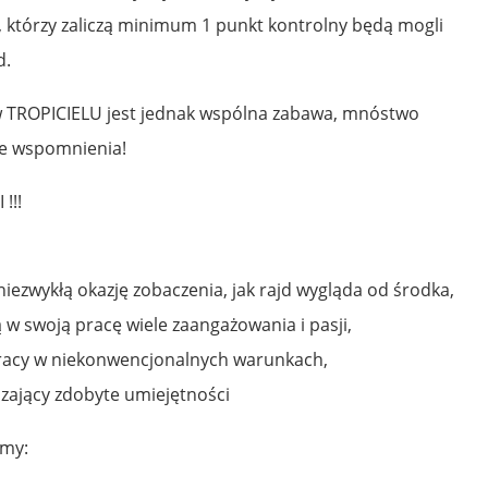
 którzy zaliczą minimum 1 punkt kontrolny będą mogli
d.
 w TROPICIELU jest jednak wspólna zabawa, mnóstwo
we wspomnienia!
!!!
iezwykłą okazję zobaczenia, jak rajd wygląda od środka,
 w swoją pracę wiele zaangażowania i pasji,
racy w niekonwencjonalnych warunkach,
dzający zdobyte umiejętności
amy: