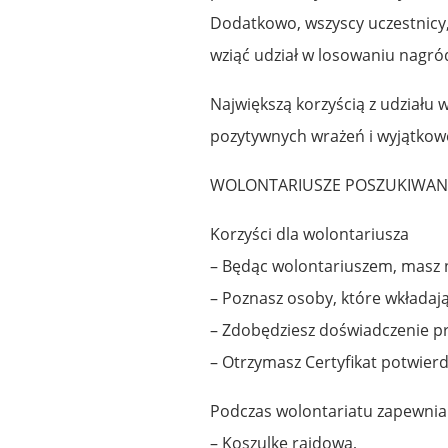
Dodatkowo, wszyscy uczestnicy,
wziąć udział w losowaniu nagró
Największą korzyścią z udziału
pozytywnych wrażeń i wyjątko
WOLONTARIUSZE POSZUKIWANI 
Korzyści dla wolontariusza
– Będąc wolontariuszem, masz n
– Poznasz osoby, które wkładają
– Zdobędziesz doświadczenie p
– Otrzymasz Certyfikat potwier
Podczas wolontariatu zapewni
– Koszulkę rajdową,