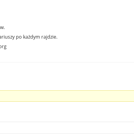
w.
riuszy po każdym rajdzie.
.org