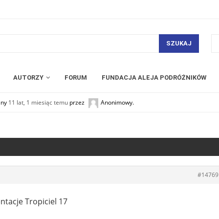
SZUKAJ
AUTORZY
FORUM
FUNDACJA ALEJA PODRÓŻNIKÓW
any
11 lat, 1 miesiąc temu
przez
Anonimowy
.
#14769
tacje Tropiciel 17