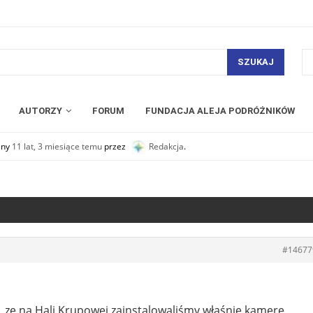
SZUKAJ
AUTORZY
FORUM
FUNDACJA ALEJA PODRÓŻNIKÓW
any
11 lat, 3 miesiące temu
przez
Redakcja
.
#14677
 ze na Hali Krupowej zainstalowaliśmy właśnie kamerę