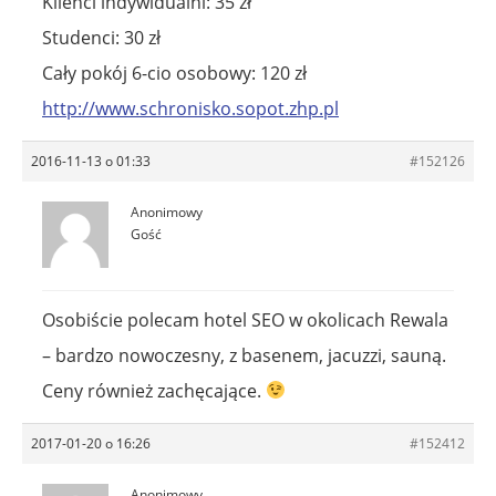
Klienci indywidualni: 35 zł
Studenci: 30 zł
Cały pokój 6-cio osobowy: 120 zł
http://www.schronisko.sopot.zhp.pl
2016-11-13 o 01:33
#152126
Anonimowy
Gość
Osobiście polecam hotel SEO w okolicach Rewala
– bardzo nowoczesny, z basenem, jacuzzi, sauną.
Ceny również zachęcające.
2017-01-20 o 16:26
#152412
Anonimowy