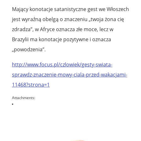
Mający konotacje satanistyczne gest we Włoszech
jest wyraźną obelgą o znaczeniu „twoja żona cię
zdradza”, w Afryce oznacza złe moce, lecz w
Brazylii ma konotacje pozytywne i oznacza
„powodzenia”.
http://www.focus.pl/czlowiek/gesty-swiata-
sprawdz-znaczenie-mowy-ciala-przed-wakacjami-
11468?strona=1
Attachments: