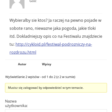
Gość
Wybieralby sie ktos? Ja raczej na pewno pojade w
sobote rano, niewazne jaka pogoda, jakie tloki
itd. Dokladniejszy opis co na Festiwalu znajdziecie
tu:
http://cykloid.pl/festiwal-podrozniczy-na-
rozdrozu.html
Autor
Wpisy
Wyświetlanie 2 wpisów - od 1 do 2 (z 2 w sumie)
Musisz się zalogować by odpowiedzieć w tym temacie.
Nazwa
użytkownika: