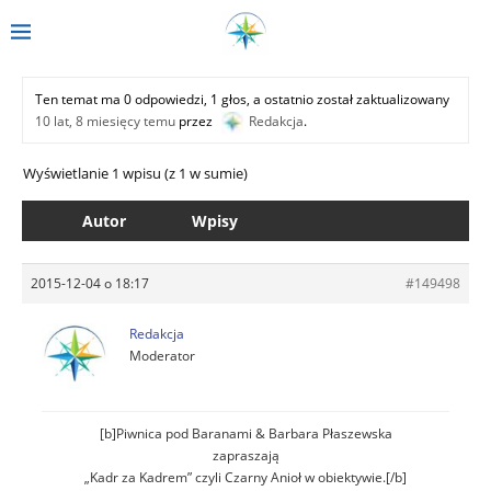
Ten temat ma 0 odpowiedzi, 1 głos, a ostatnio został zaktualizowany
10 lat, 8 miesięcy temu
przez
Redakcja
.
Wyświetlanie 1 wpisu (z 1 w sumie)
Autor
Wpisy
2015-12-04 o 18:17
#149498
Redakcja
Moderator
[b]Piwnica pod Baranami & Barbara Płaszewska
zapraszają
„Kadr za Kadrem” czyli Czarny Anioł w obiektywie.[/b]