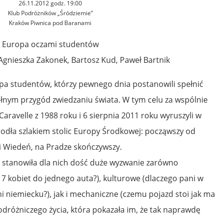
26.11.2012 godz. 19:00
Klub Podróżników „Śródziemie”
Kraków Piwnica pod Baranami
Europa oczami studentów
Agnieszka Zakonek, Bartosz Kud, Paweł Bartnik
pa studentów, którzy pewnego dnia postanowili spełnić
łnym przygód zwiedzaniu świata. W tym celu za wspólnie
Caravelle z 1988 roku i 6 sierpnia 2011 roku wyruszyli w
iodła szlakiem stolic Europy Środkowej: począwszy od
i Wiedeń, na Pradze skończywszy.
i stanowiła dla nich dość duże wyzwanie zarówno
e 7 kobiet do jednego auta?), kulturowe (dlaczego pani w
i niemiecku?), jak i mechaniczne (czemu pojazd stoi jak ma
podróżniczego życia, która pokazała im, że tak naprawdę