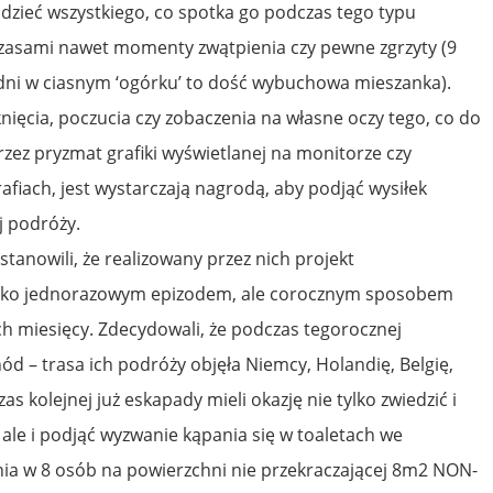
widzieć wszystkiego, co spotka go podczas tego typu
, czasami nawet momenty zwątpienia czy pewne zgrzyty (9
dni w ciasnym ‘ogórku’ to dość wybuchowa mieszanka).
nięcia, poczucia czy zobaczenia na własne oczy tego, co do
przez pryzmat grafiki wyświetlanej na monitorze czy
fiach, jest wystarczają nagrodą, aby podjąć wysiłek
 podróży.
anowili, że realizowany przez nich projekt
ylko jednorazowym epizodem, ale corocznym sposobem
h miesięcy. Zdecydowali, że podczas tegorocznej
d – trasa ich podróży objęła Niemcy, Holandię, Belgię,
 kolejnej już eskapady mieli okazję nie tylko zwiedzić i
 ale i podjąć wyzwanie kąpania się w toaletach we
nia w 8 osób na powierzchni nie przekraczającej 8m2 NON-