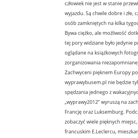
człowiek nie jest w stanie prze
wyjazdu. Są chwile dobre i złe
osób zamkniętych na kilka tygo
Bywa ciężko, ale możliwość dotk
tej pory widziane było jedynie 
oglądane na książkowych fotogra
zorganizowania niezapomnianej
Zachwyceni pięknem Europy post
wyprawybusem.pl nie będzie t
spędzania jednego z wakacyjnyc
„wyprawy2012” wyruszą na zachó
Francję oraz Luksemburg. Podczas
zobaczyć wiele pięknych miejsc,
francuskim E.Leclercu, mieszka