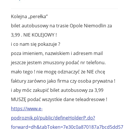
Kolejna „perełka”
bilet autobusowy na trasie Opole Niemodlin za
3,99 . NIE KOLEJOWY !
i co nam się pokazuje ?
poza imieniem, nazwiskiem i adresem mail
jeszcze jestem zmuszony podać nr telefonu.
mało tego ! nie mogę odznaczyć że NIE chcę
faktury zarówno jako firma czy osoba prywatna !
i aby móc zakupić bilet autobusowy za 3,99
MUSZĘ podać wszystkie dane teleadresowe !
https://www.e-
podroznik.pl/public/defineHolderP.do?
forward=dh&tabToken=7e30c0a870187a7bcd5dd5738