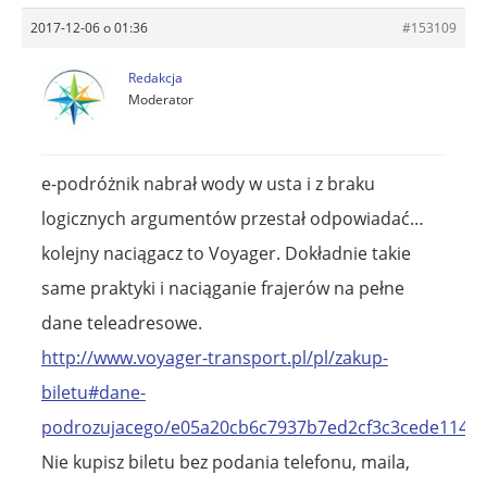
2017-12-06 o 01:36
#153109
Redakcja
Moderator
e-podróżnik nabrał wody w usta i z braku
logicznych argumentów przestał odpowiadać…
kolejny naciągacz to Voyager. Dokładnie takie
same praktyki i naciąganie frajerów na pełne
dane teleadresowe.
http://www.voyager-transport.pl/pl/zakup-
biletu#dane-
podrozujacego/e05a20cb6c7937b7ed2cf3c3cede114b
Nie kupisz biletu bez podania telefonu, maila,