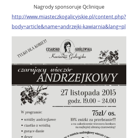
Nagrody sponsoruje Qclinique
http://www.miasteczkogalicyjskie.pl/content.php?
body=article&name=andrzejki-kawiarnia&lang=pl