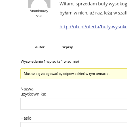
Witam, sprzedam buty wysokogór
Anonimowy
byłam w nich, aż raz, leżą w sza
Gość
http://olx.pl/oferta/buty-wyso
Autor
Wpisy
Wyświetlanie 1 wpisu (z 1 w sumie)
Musisz się zalogować by odpowiedzieć w tym temacie.
Nazwa
użytkownika:
Hasło: