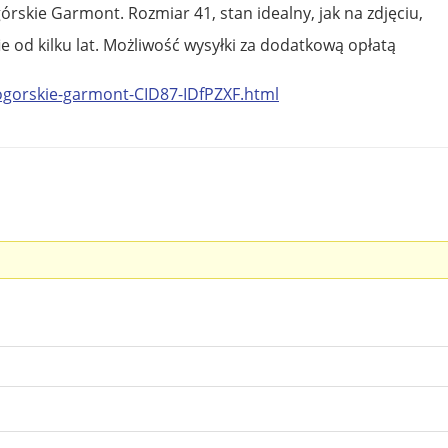
skie Garmont. Rozmiar 41, stan idealny, jak na zdjęciu,
fie od kilku lat. Możliwość wysyłki za dodatkową opłatą
kogorskie-garmont-CID87-IDfPZXF.html