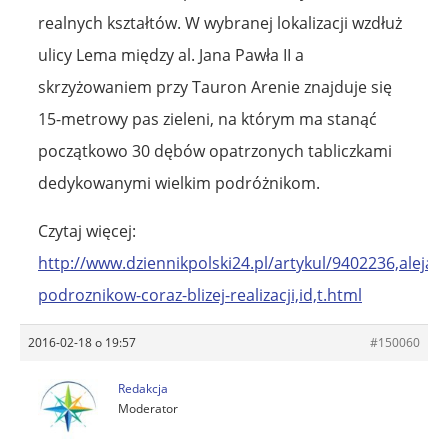
realnych kształtów. W wybranej lokalizacji wzdłuż
ulicy Lema między al. Jana Pawła II a
skrzyżowaniem przy Tauron Arenie znajduje się
15-metrowy pas zieleni, na którym ma stanąć
początkowo 30 dębów opatrzonych tabliczkami
dedykowanymi wielkim podróżnikom.
Czytaj więcej:
http://www.dziennikpolski24.pl/artykul/9402236,aleja-
podroznikow-coraz-blizej-realizacji,id,t.html
2016-02-18 o 19:57
#150060
Redakcja
Moderator