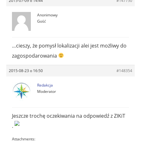
2015-07-09 o 14:44
#147750
Anonimowy
Gość
…cieszy, że pomysł lokalizacji alei jest możliwy do
zagospodarowania
2015-08-23 o 16:50
#148354
Redakcja
Moderator
Jeszcze trochę oczekiwania na odpowiedź z ZIKiT
.
Attachments: