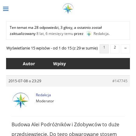
Ten temat ma 28 odpowiedzi, 3 głosy, a ostatnio został
zaktualizowany
8 lat, 6 miesięcy temu
przez
Redakcja
.
1
2
→
Wyświetlanie 15 wpisów - od 1 do 15 (z 29 w sumie)
Autor
Wpisy
2015-07-08 o 23:29
#147745
Redakcja
Moderator
Budowa Alei Podróżników i Zdobywców to duże
przedsięwzięcie. Do tego obwarowane stosem