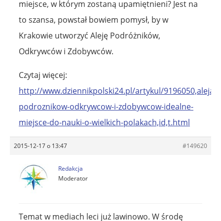
miejsce, w którym zostaną upamiętnieni? Jest na
to szansa, powstał bowiem pomysł, by w
Krakowie utworzyć Aleję Podróżników,
Odkrywców i Zdobywców.
Czytaj więcej:
http://www.dziennikpolski24.pl/artykul/9196050,aleja-
podroznikow-odkrywcow-i-zdobywcow-idealne-
miejsce-do-nauki-o-wielkich-polakach,id,t.html
2015-12-17 o 13:47
#149620
Redakcja
Moderator
Temat w mediach leci już lawinowo. W środę