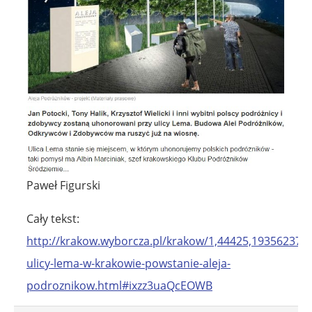
Paweł Figurski
Cały tekst:
http://krakow.wyborcza.pl/krakow/1,44425,19356237,p
ulicy-lema-w-krakowie-powstanie-aleja-
podroznikow.html#ixzz3uaQcEOWB