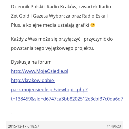
Dziennik Polski i Radio Kraków, czwartek Radio
Zet Gold i Gazeta Wyborcza oraz Radio Eska i
Plus, a kolejne media ustalają grafiki
Każdy z Was może się przyłączyć i przyczynić do
powstania tego wyjątkowego projektu.
Dyskusja na forum
http://www.MojeOsiedle.pl
http://krakow-dabie-
park.mojeosiedle.pl/viewtopic.php?
t=138459&sid=d6747ca3bb8202512e3cbf37c0da6d77
.
2015-12-17 o 18:57
#149623