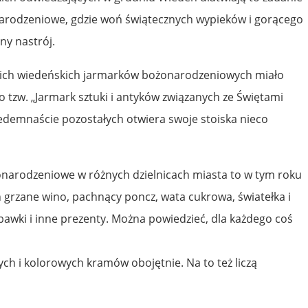
onarodzeniowe, gdzie woń świątecznych wypieków i gorącego
ny nastrój.
kich wiedeńskich jarmarków bożonarodzeniowych miało
to tzw. „Jarmark sztuki i antyków związanych ze Świętami
edemnaście pozostałych otwiera swoje stoiska nieco
onarodzeniowe w różnych dzielnicach miasta to w tym roku
h grzane wino, pachnący poncz, wata cukrowa, światełka i
wki i inne prezenty. Można powiedzieć, dla każdego coś
ch i kolorowych kramów obojętnie. Na to też liczą