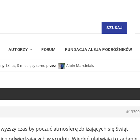
SZUKAJ
AUTORZY
FORUM
FUNDACJA ALEJA PODRÓŻNIKÓW
any
13 lat, 8 miesięcy temu
przez
Albin Marciniak
.
#13309
wyższy czas by poczuć atmosferę zbliżających się Świąt
ich odwiedzających w grudniu Wiedeń ułatwiają to zadanie