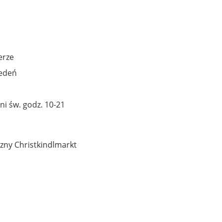
erze
iedeń
dni św. godz. 10-21
zny Christkindlmarkt