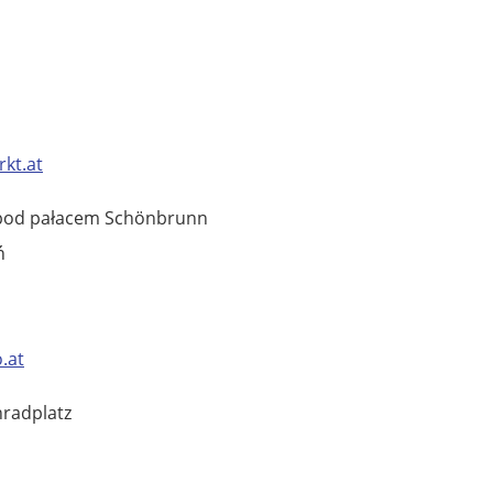
kt.at
y pod pałacem Schönbrunn
ń
.at
nradplatz