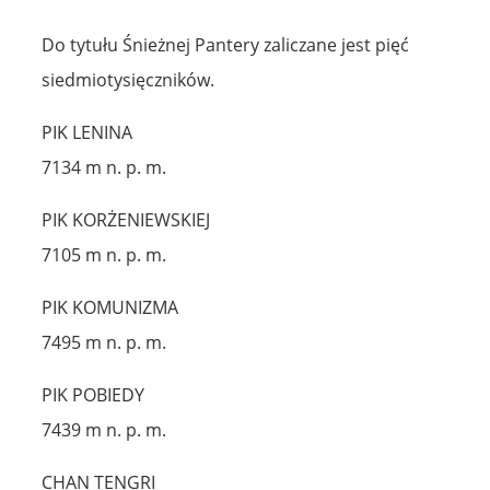
Do tytułu Śnieżnej Pantery zaliczane jest pięć
siedmiotysięczników.
PIK LENINA
7134 m n. p. m.
PIK KORŻENIEWSKIEJ
7105 m n. p. m.
PIK KOMUNIZMA
7495 m n. p. m.
PIK POBIEDY
7439 m n. p. m.
CHAN TENGRI