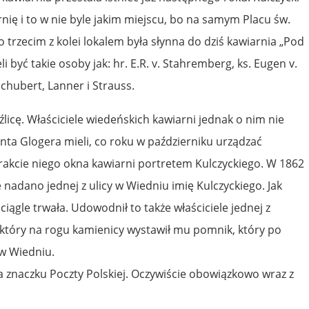
ię i to w nie byle jakim miejscu, bo na samym Placu św.
o trzecim z kolei lokalem była słynna do dziś kawiarnia „Pod
li być takie osoby jak: hr. E.R. v. Stahremberg, ks. Eugen v.
Schubert, Lanner i Strauss.
źlicę. Właściciele wiedeńskich kawiarni jednak o nim nie
ta Glogera mieli, co roku w październiku urządzać
trakcie niego okna kawiarni portretem Kulczyckiego. W 1862
ie nadano jednej z ulicy w Wiedniu imię Kulczyckiego. Jak
ągle trwała. Udowodnił to także właściciele jednej z
, który na rogu kamienicy wystawił mu pomnik, który po
 w Wiedniu.
 na znaczku Poczty Polskiej. Oczywiście obowiązkowo wraz z