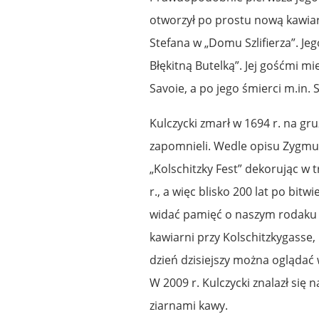
otworzył po prostu nową kawiarn
Stefana w „Domu Szlifierza”. Jeg
Błękitną Butelką”. Jej gośćmi mie
Savoie, a po jego śmierci m.in. 
Kulczycki zmarł w 1694 r. na gru
zapomnieli. Wedle opisu Zygmun
„Kolschitzky Fest” dekorując w 
r., a więc blisko 200 lat po bitw
widać pamięć o naszym rodaku ci
kawiarni przy Kolschitzkygasse
dzień dzisiejszy można oglądać
W 2009 r. Kulczycki znalazł się
ziarnami kawy.