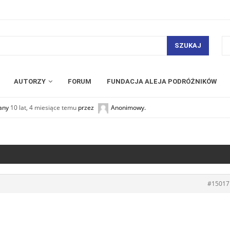
SZUKAJ
AUTORZY
FORUM
FUNDACJA ALEJA PODRÓŻNIKÓW
wany
10 lat, 4 miesiące temu
przez
Anonimowy
.
#15017