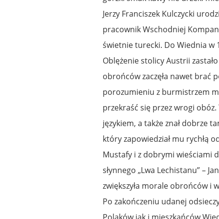
Jerzy Franciszek Kulczycki urodzi
pracownik Wschodniej Kompanii 
świetnie turecki. Do Wiednia w 
Oblężenie stolicy Austrii zasta
obrońców zaczęła nawet brać p
porozumieniu z burmistrzem mia
przekraść się przez wrogi obóz. 
językiem, a także znał dobrze ta
który zapowiedział mu rychłą ods
Mustafy i z dobrymi wieściami 
słynnego „Lwa Lechistanu” – Ja
zwiększyła morale obrońców i wl
Po zakończeniu udanej odsieczy
Polaków jak i mieszkańców Wied