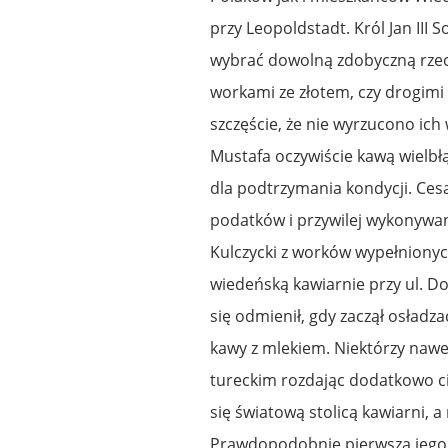
przy Leopoldstadt. Król Jan III
wybrać dowolną zdobyczną rzecz.
workami ze złotem, czy drogimi 
szczęście, że nie wyrzucono ich
Mustafa oczywiście kawą wielbłą
dla podtrzymania kondycji. Cesar
podatków i przywilej wykonywani
Kulczycki z worków wypełnionych
wiedeńską kawiarnie przy ul. D
się odmienił, gdy zaczął osładz
kawy z mlekiem. Niektórzy nawe
tureckim rozdając dodatkowo cia
się światową stolicą kawiarni, 
Prawdopodobnie pierwsza jego k