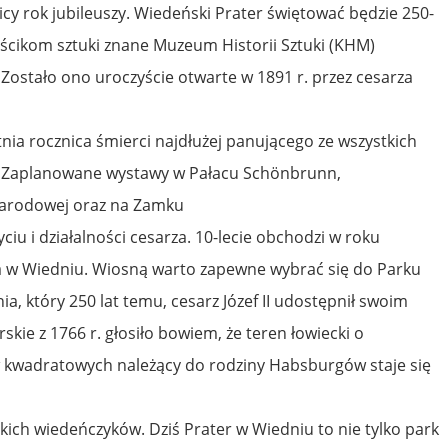
licy rok jubileuszy. Wiedeński Prater świętować będzie 250-
ościkom sztuki znane Muzeum Historii Sztuki (KHM)
Zostało ono uroczyście otwarte w 1891 r. przez cesarza
nia rocznica śmierci najdłużej panującego ze wszystkich
. Zaplanowane wystawy w Pałacu Schönbrunn,
Narodowej oraz na Zamku
iu i działalności cesarza. 10-lecie obchodzi w roku
 w Wiedniu. Wiosną warto zapewne wybrać się do Parku
a, który 250 lat temu, cesarz Józef II udostępnił swoim
ie z 1766 r. głosiło bowiem, że teren łowiecki o
w kwadratowych należący do rodziny Habsburgów staje się
kich wiedeńczyków. Dziś Prater w Wiedniu to nie tylko park