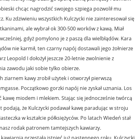
 Sobieski chcąc nagrodzić swojego szpiega pozwolił mu
 Ku zdziwieniu wszystkich Kulczycki nie zainteresował się
tkaninami, ale wybrał ok 300-500 worków z kawą. Miał
 wcześniej, gdyż pomylono je z paszą dla wielbłądów. Kara
dów nie karmił, ten czarny napój dostawali jego żołnierze
z Leopold I dołożył jeszcze 20-letnie zwolnienie z
a zawodu jaki sobie tylko obierze.
 ziarnem kawy zrobił użytek i otworzył pierwszą
omgasse. Początkowo gorzki napój nie zyskał uznania. Los
ać kawę miodem i mlekiem. Stając się jednocześnie twórcą
t podają, że Kulczycki podawał kawę paradując w stroju
steczka w kształcie półksiężyców. Po latach Wiedeń stał
a nasz rodak patronem tamtejszych kawiarzy.
awiarnia przestała istnieć już następnego roku. Kulczycki