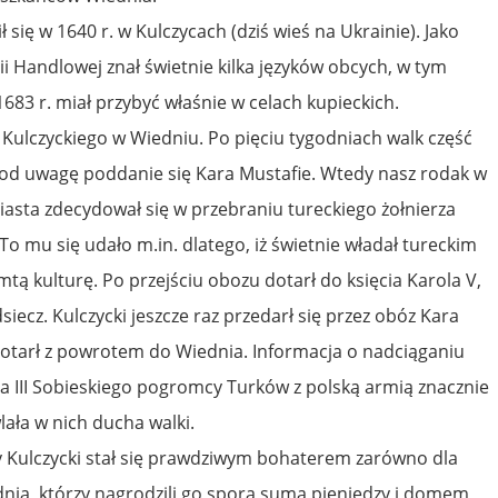
ł się w 1640 r. w Kulczycach (dziś wieś na Ukrainie). Jako
Handlowej znał świetnie kilka języków obcych, w tym
1683 r. miał przybyć właśnie w celach kupieckich.
ło Kulczyckiego w Wiedniu. Po pięciu tygodniach walk część
od uwagę poddanie się Kara Mustafie. Wtedy nasz rodak w
sta zdecydował się w przebraniu tureckiego żołnierza
To mu się udało m.in. dlatego, iż świetnie władał tureckim
mtą kulturę. Po przejściu obozu dotarł do księcia Karola V,
iecz. Kulczycki jeszcze raz przedarł się przez obóz Kara
dotarł z powrotem do Wiednia. Informacja o nadciąganiu
na III Sobieskiego pogromcy Turków z polską armią znacznie
ała w nich ducha walki.
 Kulczycki stał się prawdziwym bohaterem zarówno dla
nia, którzy nagrodzili go sporą sumą pieniędzy i domem