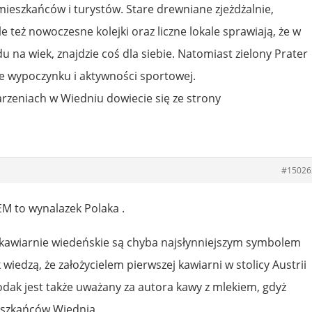
mieszkańców i turystów. Stare drewniane zjeżdżalnie,
le też nowoczesne kolejki oraz liczne lokale sprawiają, że w
u na wiek, znajdzie coś dla siebie. Natomiast zielony Prater
e wypoczynku i aktywności sportowej.
rzeniach w Wiedniu dowiecie się ze strony
#15026
M to wynalazek Polaka .
 kawiarnie wiedeńskie są chyba najsłynniejszym symbolem
wiedzą, że założycielem pierwszej kawiarni w stolicy Austrii
 rodak jest także uważany za autora kawy z mlekiem, gdyż
eszkańców Wiednia.