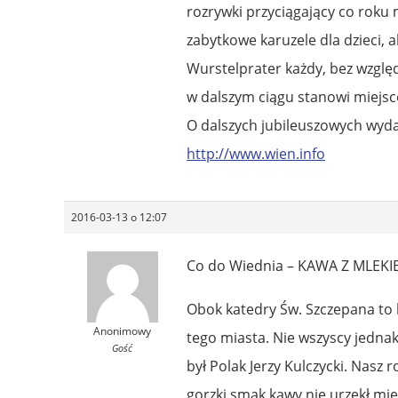
rozrywki przyciągający co roku 
zabytkowe karuzele dla dzieci, a
Wurstelprater każdy, bez względ
w dalszym ciągu stanowi miejsc
O dalszych jubileuszowych wyda
http://www.wien.info
2016-03-13 o 12:07
Co do Wiednia – KAWA Z MLEKIE
Obok katedry Św. Szczepana to
Anonimowy
tego miasta. Nie wszyscy jednak 
Gość
był Polak Jerzy Kulczycki. Nasz
gorzki smak kawy nie urzekł mi