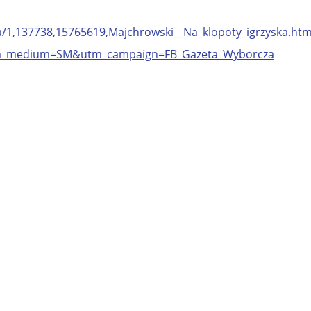
ra/1,137738,15765619,Majchrowski__Na_klopoty_igrzyska.htm
m_medium=SM&utm_campaign=FB_Gazeta_Wyborcza