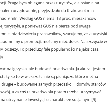
ocji. Praga była oblegana przez turystów, ale osiadła na
czynałem urzędowanie, przyjeżdżało do Krakowa 4 mln
 ponad 9 mln. Według GUS niemal 18 proc. mieszkańców
ej turystyki, a ponieważ GUS nie bierze pod uwagę
mniej niż dziewięciu pracowników, szacujemy, że z turystyki
li zapomnimy o promocji, możemy mieć dołek. Na szczęście w
Młodzieży. To przedłuży falę popularności na jakiś czas.
ją.
awać na igrzyska, ale budować przedszkola. Ja akurat jestem
h, tylko to w większości nie są pieniądze, które można
po drugie – budowanie samych przedszkoli i domów starców
rozwój, a za coś te przedszkola potem trzeba utrzymywać.
 na utrzymanie inwestycji o charakterze socjalnym.[/i]