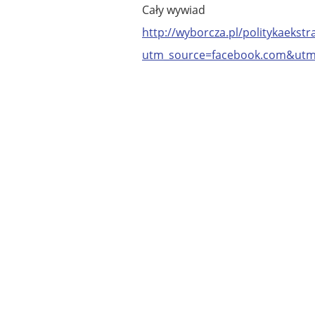
Cały wywiad
http://wyborcza.pl/politykaekst
utm_source=facebook.com&ut