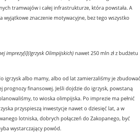
ych tramwajów i całej infrastrukturze, która powstała. A
ma wyjątkowe znaczenie motywacyjne, bez tego wszystko
 imprezy[i](Igrzysk Olimpijskich)
nawet 250 mln zł z budżetu
do igrzysk albo mamy, albo od lat zamierzaliśmy je zbudowa
ej prognozy finansowej. Jeśli dojdzie do igrzysk, powstaną
e planowaliśmy, to wioska olimpijska. Po imprezie ma pełnić
zyska przyspieszą inwestycje nawet o dziesięć lat, a w
wanego lotniska, dobrych połączeń do Zakopanego, być
hyba wystarczający powód.