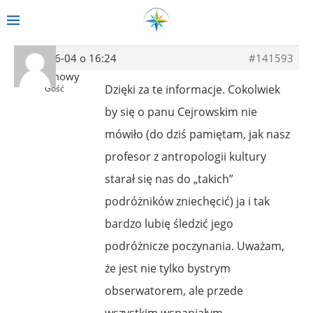
2014-06-04 o 16:24
#141593
Anonimowy
Dzięki za te informacje. Cokolwiek
Gość
by się o panu Cejrowskim nie
mówiło (do dziś pamiętam, jak nasz
profesor z antropologii kultury
starał się nas do „takich”
podróżników zniechęcić) ja i tak
bardzo lubię śledzić jego
podróżnicze poczynania. Uważam,
że jest nie tylko bystrym
obserwatorem, ale przede
wszystkim wspaniałym