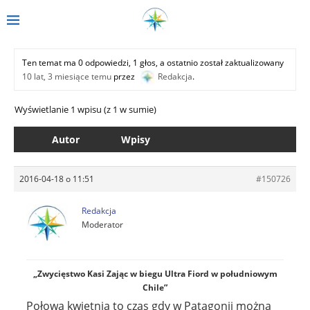
Ten temat ma 0 odpowiedzi, 1 głos, a ostatnio został zaktualizowany
10 lat, 3 miesiące temu
przez
Redakcja
.
Wyświetlanie 1 wpisu (z 1 w sumie)
Autor
Wpisy
2016-04-18 o 11:51
#150726
Redakcja
Moderator
„Zwycięstwo Kasi Zając w biegu Ultra Fiord w południowym
Chile”
Połowa kwietnia to czas gdy w Patagonii można