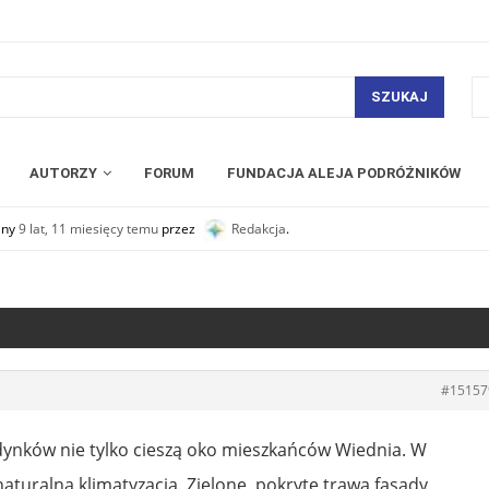
SZUKAJ
AUTORZY
FORUM
FUNDACJA ALEJA PODRÓŻNIKÓW
any
9 lat, 11 miesięcy temu
przez
Redakcja
.
#15157
dynków nie tylko cieszą oko mieszkańców Wiednia. W
naturalna klimatyzacja. Zielone, pokryte trawą fasady