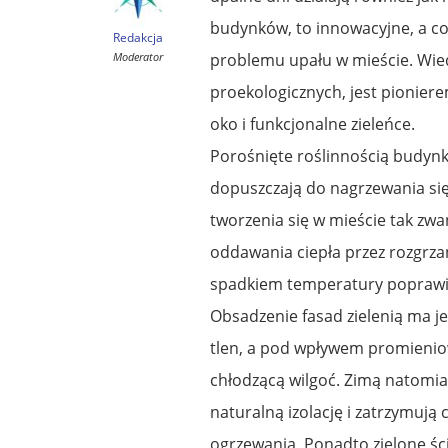
budynków, to innowacyjne, a co
Redakcja
Moderator
problemu upału w mieście. Wied
proekologicznych, jest pioniere
oko i funkcjonalne zieleńce.
Porośnięte roślinnością budynki 
dopuszczają do nagrzewania si
tworzenia się w mieście tak zw
oddawania ciepła przez rozgrza
spadkiem temperatury poprawia
Obsadzenie fasad zielenią ma j
tlen, a pod wpływem promienio
chłodzącą wilgoć. Zimą natomia
naturalną izolację i zatrzymują
ogrzewania. Ponadto zielone śc