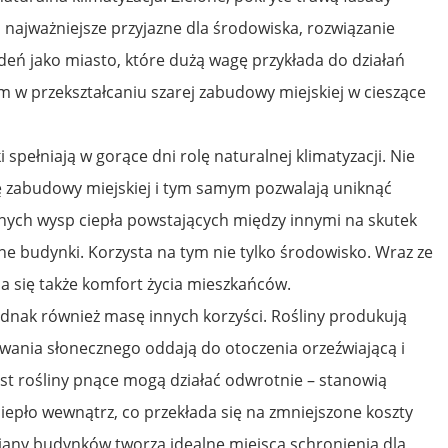
 najważniejsze przyjazne dla środowiska, rozwiązanie
eń jako miasto, które dużą wagę przykłada do działań
m w przekształcaniu szarej zabudowy miejskiej w cieszące
spełniają w gorące dni rolę naturalnej klimatyzacji. Nie
ę zabudowy miejskiej i tym samym pozwalają uniknąć
anych wysp ciepła powstających między innymi na skutek
ne budynki. Korzysta na tym nie tylko środowisko. Wraz ze
 się także komfort życia mieszkańców.
ednak również masę innych korzyści. Rośliny produkują
wania słonecznego oddają do otoczenia orzeźwiającą i
st rośliny pnące mogą działać odwrotnie – stanowią
 ciepło wewnątrz, co przekłada się na zmniejszone koszty
iany budynków tworzą idealne miejsca schronienia dla