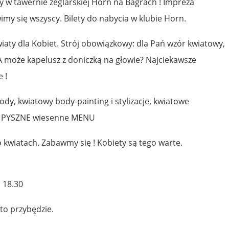
w tawernie żeglarskiej Horn na Bagrach ! Impreza
imy się wszyscy. Bilety do nabycia w klubie Horn.
aty dla Kobiet. Strój obowiązkowy: dla Pań wzór kwiatowy,
A może kapelusz z doniczką na głowie? Najciekawsze
 !
y, kwiatowy body-painting i stylizacje, kwiatowe
 i PYSZNE wiesenne MENU
o kwiatach. Zabawmy się ! Kobiety są tego warte.
a 18.30
to przybędzie.