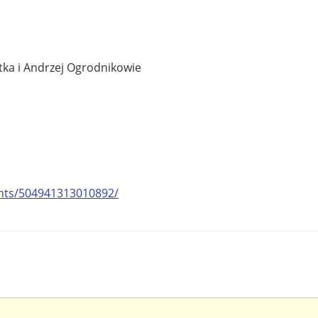
utka i Andrzej Ogrodnikowie
nts/504941313010892/