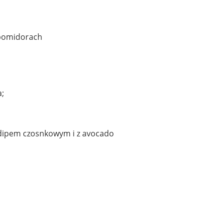
 pomidorach
a;
 dipem czosnkowym i z avocado