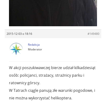
2015-12-03 o 18:16
#149480
Redakcja
Moderator
W akcji poszukiwawczej bierze udział kilkadziesiąt
osób: policjanci, strażacy, strażnicy parku i
ratownicy górscy.
W Tatrach ciągle panują złe warunki pogodowe, i
nie można wykorzystać helikoptera.