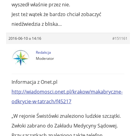
wyszedł właśnie przez nie.
Jest też wątek że bardzo chciał zobaczyć
niedźwiedzia z bliska…
2016-06-10 o 14:16
#151161
Redakcja
Moderator
Informacja z Onet.pl
http://wiadomosci.onet.pl/krakow/makabryczne-
odkrycie-w-tatrach/f45217
„W rejonie Świstówki znaleziono ludzkie szczątki.
Zwłoki zabrano do Zakładu Medycyny Sądowej.
Przy szczątkach znaleziono także telefon