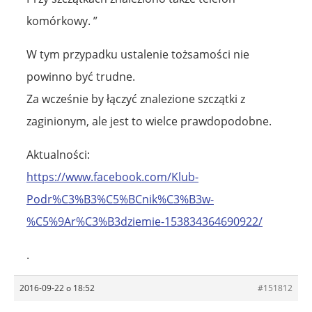
komórkowy. ”
W tym przypadku ustalenie tożsamości nie
powinno być trudne.
Za wcześnie by łączyć znalezione szczątki z
zaginionym, ale jest to wielce prawdopodobne.
Aktualności:
https://www.facebook.com/Klub-
Podr%C3%B3%C5%BCnik%C3%B3w-
%C5%9Ar%C3%B3dziemie-153834364690922/
.
2016-09-22 o 18:52
#151812