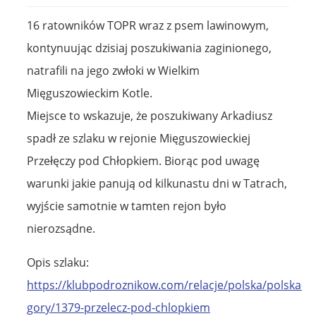
16 ratowników TOPR wraz z psem lawinowym,
kontynuując dzisiaj poszukiwania zaginionego,
natrafili na jego zwłoki w Wielkim
Mięguszowieckim Kotle.
Miejsce to wskazuje, że poszukiwany Arkadiusz
spadł ze szlaku w rejonie Mięguszowieckiej
Przełęczy pod Chłopkiem. Biorąc pod uwagę
warunki jakie panują od kilkunastu dni w Tatrach,
wyjście samotnie w tamten rejon było
nierozsądne.
Opis szlaku:
https://klubpodroznikow.com/relacje/polska/polska-
gory/1379-przelecz-pod-chlopkiem