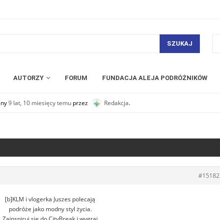
SZUKAJ
AUTORZY
FORUM
FUNDACJA ALEJA PODRÓŻNIKÓW
any
9 lat, 10 miesięcy temu
przez
Redakcja
.
#15182
[b]KLM i vlogerka Juszes polecają
podróże jako modny styl życia.
Zainspiruj się do CityBreak i wygraj