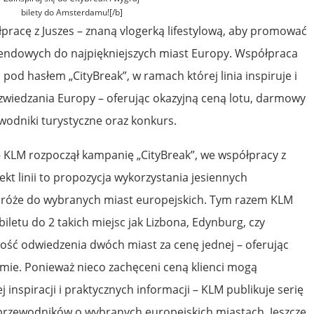
bilety do Amsterdamu![/b]
łpracę z Juszes – znaną vlogerką lifestylową, aby promować
endowych do najpiękniejszych miast Europy. Współpraca
pod hasłem „CityBreak”, w ramach której linia inspiruje i
wiedzania Europy – oferując okazyjną ceną lotu, darmowy
odniki turystyczne oraz konkurs.
– KLM rozpoczął kampanię „CityBreak”, we współpracy z
ekt linii to propozycja wykorzystania jesiennych
róże do wybranych miast europejskich. Tym razem KLM
iletu do 2 takich miejsc jak Lizbona, Edynburg, czy
wość odwiedzenia dwóch miast za cenę jednej – oferując
e. Ponieważ nieco zachęceni ceną klienci mogą
inspiracji i praktycznych informacji – KLM publikuje serię
-przewodników o wybranych europejskich miastach. Jeszcze