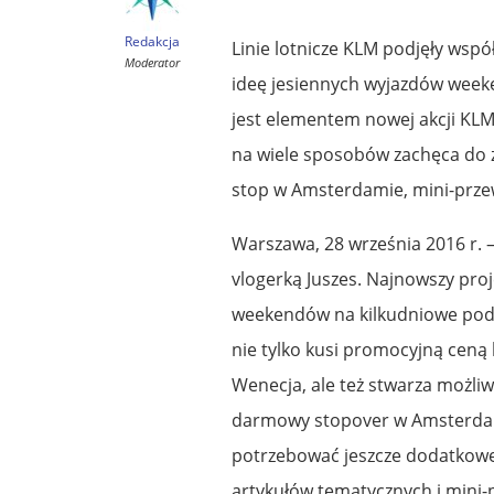
Redakcja
Linie lotnicze KLM podjęły wspó
Moderator
ideę jesiennych wyjazdów week
jest elementem nowej akcji KLM 
na wiele sposobów zachęca do z
stop w Amsterdamie, mini-przew
Warszawa, 28 września 2016 r. 
vlogerką Juszes. Najnowszy proj
weekendów na kilkudniowe pod
nie tylko kusi promocyjną ceną b
Wenecja, ale też stwarza możli
darmowy stopover w Amsterdami
potrzebować jeszcze dodatkowej 
artykułów tematycznych i mini