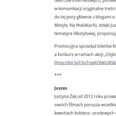
twórców internetowych, poniewa
w komunikacji oryginalne treśc
do tej pory głównie z blogami 
Motyle, Na Walizkach), dzięki Ju
tematyce lifestylowej, proponuj
Promocyjna sprzedaż biletów 
a konkurs w ramach akcji „City
(
http://bit.ly/CityTripKONKURS
***
Juszes
Justyna Żak od 2012 roku prowad
swoich filmach porusza wszelki
kwestiach kobieco- urodowych or