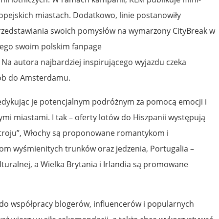
pejskich miastach. Dodatkowo, linie postanowiły
rzedstawiania swoich pomysłów na wymarzony CityBreak w
ego swoim polskim fanpage
Na autora najbardziej inspirującego wyjazdu czeka
ób do Amsterdamu.
dedykując je potencjalnym podróżnym za pomocą emocji i
i miastami. I tak – oferty lotów do Hiszpanii występują
troju”, Włochy są proponowane romantykom i
om wyśmienitych trunków oraz jedzenia, Portugalia –
turalnej, a Wielka Brytania i Irlandia są promowane
o współpracy blogerów, influencerów i popularnych