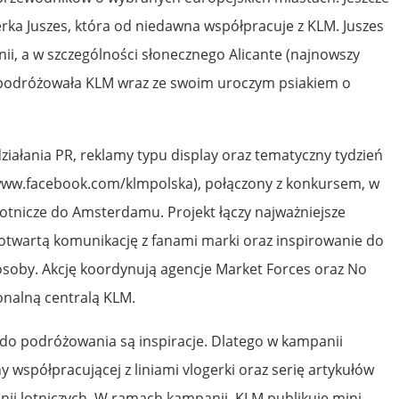
gerka Juszes, która od niedawna współpracuje z KLM. Juszes
ii, a w szczególności słonecznego Alicante (najnowszy
 podróżowała KLM wraz ze swoim uroczym psiakiem o
iałania PR, reklamy typu display oraz tematyczny tydzień
www.facebook.com/klmpolska), połączony z konkursem, w
lotnicze do Amsterdamu. Projekt łączy najważniejsze
otwartą komunikację z fanami marki oraz inspirowanie do
soby. Akcję koordynują agencje Market Forces oraz No
onalną centralą KLM.
do podróżowania są inspiracje. Dlatego w kampanii
 współpracującej z liniami vlogerki oraz serię artykułów
linii lotniczych. W ramach kampanii, KLM publikuje mini-