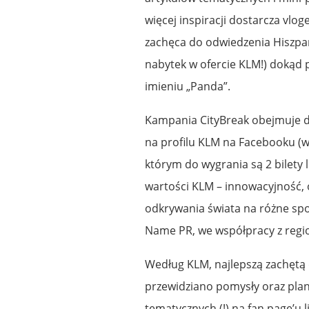
więcej inspiracji dostarcza vlo
zachęca do odwiedzenia Hiszpan
nabytek w ofercie KLM!) dokąd
imieniu „Panda”.
Kampania CityBreak obejmuje dz
na profilu KLM na Facebooku (
którym do wygrania są 2 bilety 
wartości KLM – innowacyjność, 
odkrywania świata na różne spo
Name PR, we współpracy z regi
Według KLM, najlepszą zachętą 
przewidziano pomysły oraz plany
tematycznych (!) na fan page’u 