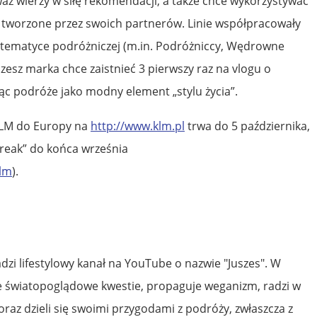
ż wierzy w siłę rekomendacji, a także chce wykorzystywać
i tworzone przez swoich partnerów. Linie współpracowały
o tematyce podróżniczej (m.in. Podróżniccy, Wędrowne
szesz marka chce zaistnieć 3 pierwszy raz na vlogu o
ąc podróże jako modny element „stylu życia”.
KLM do Europy na
http://www.klm.pl
trwa do 5 października,
break” do końca września
klm
).
zi lifestylowy kanał na YouTube o nazwie "Juszes". W
e światopoglądowe kwestie, propaguje weganizm, radzi w
az dzieli się swoimi przygodami z podróży, zwłaszcza z