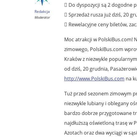
 Do dyspozycji są 2 dogodne p
Redakcja
 Sprzedaż rusza już dziś, 20 gr
Moderator
 Rewelacyjne ceny biletów, zacz
Moc atrakcji w PolskiBus.com! N
zimowego, PolskiBus.com wprow
Kraków z niezwykle popularnym 
od dziś, 20 grudnia, Pasażerowi
http://www.PolskiBus.com
na ku
Tuż przed sezonem zimowym prz
niezwykle lubiany i oblegany oś
bardzo dobrze przygotowane tra
najdłuższą oświetloną trasę w P
Azotach oraz dwa wyciągi w są