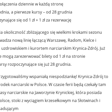
ołączenia dziennie w każdą stronę
udnia, a pierwsze kursy – od 28 grudnia
ynające się od 1 zł + 1 zł za rezerwację
a okoliczność zbliżającego się wielkimi krokami sezonu
adza nową linię łączącą Warszawę, Radom, Kielce i
uzdrowiskiem i kurortem narciarskim Krynica-Zdrój. Już
e mogą zarezerwować bilety od 1 zł na stronie
rsy rozpoczynające się już 28 grudnia.
ygotowaliśmy wspaniałą niespodziankę! Krynica-Zdrój to
rodek narciarski w Polsce. W czasie ferii będą czekały tam
sy narciarskie na Jaworzynie Krynickiej, która posiada
olsce, stoki z wyciągiem krzesełkowym na Słotwinach i
siadującym