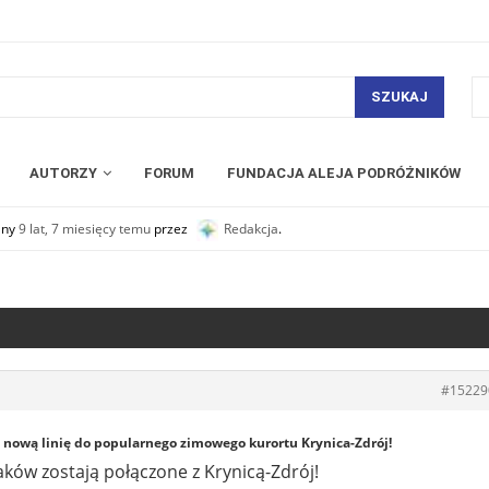
SZUKAJ
AUTORZY
FORUM
FUNDACJA ALEJA PODRÓŻNIKÓW
any
9 lat, 7 miesięcy temu
przez
Redakcja
.
#15229
nową linię do popularnego zimowego kurortu Krynica-Zdrój!
aków zostają połączone z Krynicą-Zdrój!