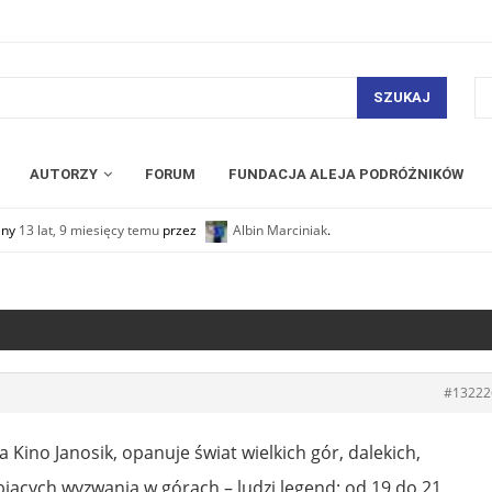
SZUKAJ
AUTORZY
FORUM
FUNDACJA ALEJA PODRÓŻNIKÓW
any
13 lat, 9 miesięcy temu
przez
Albin Marciniak
.
#13222
za Kino Janosik, opanuje świat wielkich gór, dalekich,
biących wyzwania w górach – ludzi legend: od 19 do 21