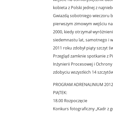
kobieta z Polski jednej z najnie
Gwiazdą sobotniego wieczoru bę
pierwszym zimowym wejściu na
2000, kiedy otrzymał wyróżnien
siedemnastu lat, samotnego i w 
2011 roku zdobył piąty szczyt ś
Przegląd zamknie spotkanie z 
Inżynierii Procesowej i Ochrony 
zdobyciu wszystkich 14 szczytó
PROGRAM ADRENALINIUM 201
PIĄTEK:
18.00 Rozpoczęcie
Konkurs fotograficzny „Kadr z g