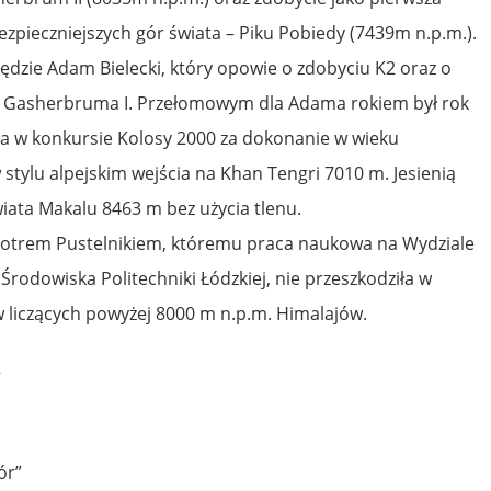
bezpieczniejszych gór świata – Piku Pobiedy (7439m n.p.m.).
dzie Adam Bielecki, który opowie o zdobyciu K2 oraz o
 Gasherbruma I. Przełomowym dla Adama rokiem był rok
ia w konkursie Kolosy 2000 za dokonanie w wieku
stylu alpejskim wejścia na Khan Tengri 7010 m. Jesienią
wiata Makalu 8463 m bez użycia tlenu.
Piotrem Pustelnikiem, któremu praca naukowa na Wydziale
Środowiska Politechniki Łódzkiej, nie przeszkodziła w
w liczących powyżej 8000 m n.p.m. Himalajów.
2
ór”