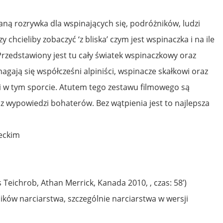
aną rozrywka dla wspinających się, podróżników, ludzi
 chcieliby zobaczyć ‘z bliska’ czym jest wspinaczka i na ile
zedstawiony jest tu cały światek wspinaczkowy oraz
agają się współcześni alpiniści, wspinacze skałkowi oraz
ki w tym sporcie. Atutem tego zestawu filmowego są
z wypowiedzi bohaterów. Bez wątpienia jest to najlepsza
eckim
 Teichrob, Athan Merrick, Kanada 2010, , czas: 58’)
ików narciarstwa, szczególnie narciarstwa w wersji