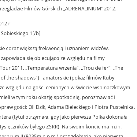
 Przeglądzie Filmów Górskich „ADRENALINIUM” 2012.
012 r.
. Sobieskiego 1[/b]
się coraz większą frekwencją i uznaniem widzów.
zapowiada się obiecująco ze względu na filmy
k Tour 2011, „Temperatura wrzenia”, „Trou de fer”, „The
 of the shadows”) i amatorskie (pokaz filmów Kuby
 ze względu na gości cenionych w świecie wspinaczkowym.
ieli w tym roku okazję spotkać się, porozmawiać i
ypraw gości: Oli Dzik, Adama Bieleckiego i Piotra Pustelnika.
ntera (tytuł otrzymała, gdy jako pierwsza Polka dokonała
otysięczników byłego ZSRR). Na swoim koncie ma m.in.
herbrum II (8035m n.p.m.) oraz zdobycie jako pierwsza