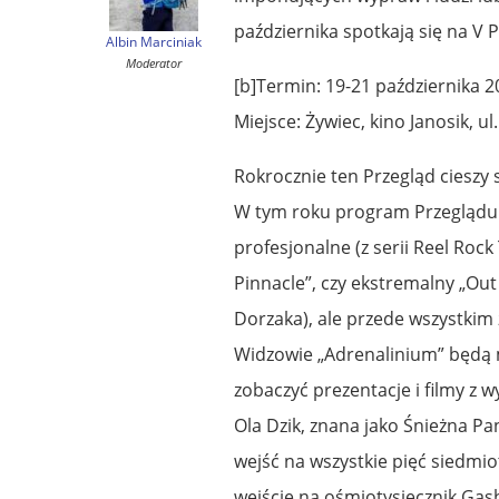
października spotkają się na V
Albin Marciniak
Moderator
[b]Termin: 19-21 października 2
Miejsce: Żywiec, kino Janosik, ul
Rokrocznie ten Przegląd cieszy 
W tym roku program Przeglądu 
profesjonalne (z serii Reel Roc
Pinnacle”, czy ekstremalny „Out
Dorzaka), ale przede wszystkim
Widzowie „Adrenalinium” będą m
zobaczyć prezentacje i filmy z w
Ola Dzik, znana jako Śnieżna Pa
wejść na wszystkie pięć siedmi
wejście na ośmiotysięcznik Gas