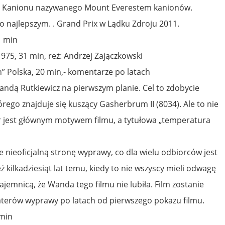
. Kanionu nazywanego Mount Everestem kanionów.
ko najlepszym. . Grand Prix w Lądku Zdroju 2011.
1 min
75, 31 min, reż: Andrzej Zajączkowski
” Polska, 20 min,- komentarze po latach
ndą Rutkiewicz na pierwszym planie. Cel to zdobycie
órego znajduje się kuszący Gasherbrum II (8034). Ale to nie
r jest głównym motywem filmu, a tytułowa „temperatura
 nieoficjalną stronę wyprawy, co dla wielu odbiorców jest
 kilkadziesiąt lat temu, kiedy to nie wszyscy mieli odwagę
ajemnicą, że Wanda tego filmu nie lubiła. Film zostanie
erów wyprawy po latach od pierwszego pokazu filmu.
 min