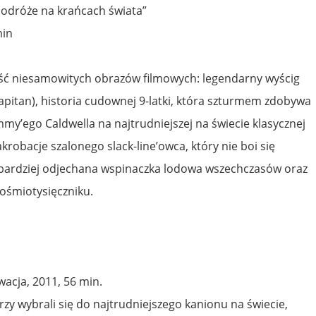
podróże na krańcach świata”
min
eść niesamowitych obrazów filmowych: legendarny wyścig
Capitan), historia cudownej 9-latki, która szturmem zdobywa
my’ego Caldwella na najtrudniejszej na świecie klasycznej
krobacje szalonego slack-line’owca, który nie boi się
jbardziej odjechana wspinaczka lodowa wszechczasów oraz
ośmiotysięczniku.
owacja, 2011, 56 min.
tórzy wybrali się do najtrudniejszego kanionu na świecie,