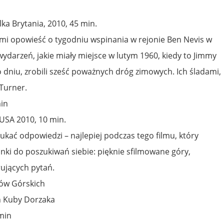
elka Brytania, 2010, 45 min.
sami opowieść o tygodniu wspinania w rejonie Ben Nevis w
 wydarzeń, jakie miały miejsce w lutym 1960, kiedy to Jimmy
o dniu, zrobili sześć poważnych dróg zimowych. Ich śladami,
Turner.
min
 USA 2010, 10 min.
ukać odpowiedzi – najlepiej podczas tego filmu, który
ki do poszukiwań siebie: pięknie sfilmowane góry,
rujących pytań.
mów Górskich
h Kuby Dorzaka
min