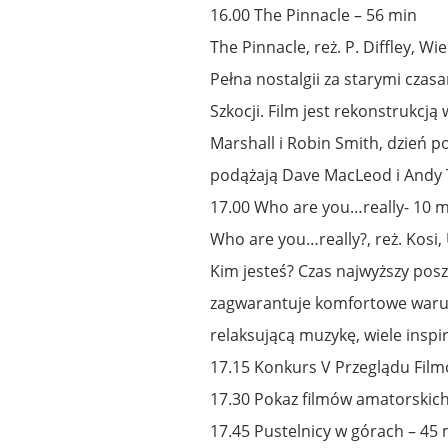
16.00 The Pinnacle – 56 min
The Pinnacle, reż. P. Diffley, Wi
Pełna nostalgii za starymi cza
Szkocji. Film jest rekonstrukcją
Marshall i Robin Smith, dzień p
podążają Dave MacLeod i Andy 
17.00 Who are you…really- 10 
Who are you…really?, reż. Kosi,
Kim jesteś? Czas najwyższy posz
zagwarantuje komfortowe warun
relaksującą muzykę, wiele inspi
17.15 Konkurs V Przeglądu Fil
17.30 Pokaz filmów amatorskic
17.45 Pustelnicy w górach – 45 