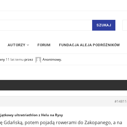
SZUKAJ
AUTORZY
FORUM
FUNDACJA ALEJA PODRÓŻNIKÓW
wany
11 lat temu
przez
Anonimowy
.
#14811
jątkowy ultratriathlon z Helu na Rysy
kę Gdańską, potem pojadą rowerami do Zakopanego, a na