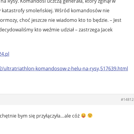
 na Rysy. Komandosi uczczą generała, który zginął w
 katastrofy smoleńskiej. Wśród komandosów nie
Formozy, choć jeszcze nie wiadomo kto to będzie. – Jest
zdecydowaliśmy kto weźmie udział – zastrzega Jacek
4.pl
2/ultratriathlon-komandosow-z-helu-na-rysy,517639.html
#14812
 chętnie bym się przyłączyła…ale cóż