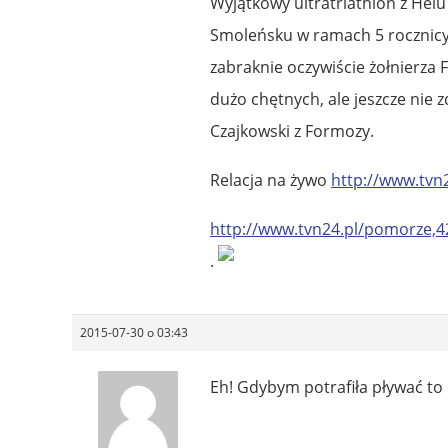
Wyjątkowy ultratriathlon z Helu
Smoleńsku w ramach 5 rocznicy
zabraknie oczywiście żołnierza 
dużo chętnych, ale jeszcze nie 
Czajkowski z Formozy.
Relacja na żywo
http://www.tvn2
http://www.tvn24.pl/pomorze,4
.
2015-07-30 o 03:43
Eh! Gdybym potrafiła pływać to