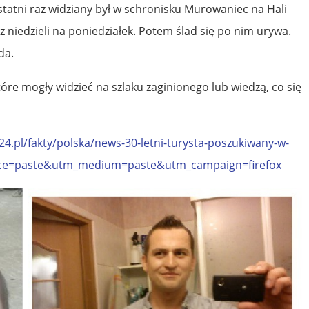
statni raz widziany był w schronisku Murowaniec na Hali
z niedzieli na poniedziałek. Potem ślad się po nim urywa.
da.
tóre mogły widzieć na szlaku zaginionego lub wiedzą, co się
4.pl/fakty/polska/news-30-letni-turysta-poszukiwany-w-
rce=paste&utm_medium=paste&utm_campaign=firefox