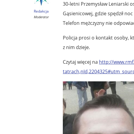
30-letni Przemysław Leniarski o
Redakcja
Gąsienicowej, gdzie spędził noc 
Moderator
Telefon mężczyzny nie odpowia
Policja prosi o kontakt osoby, k
z nim dzieje.
Czytaj więcej na
http://www.rmf2
tatrach,nId,2204325#utm_sou