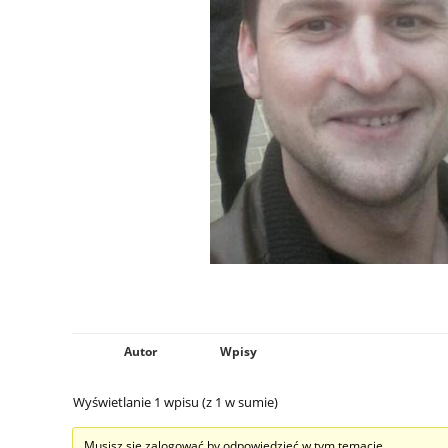
Autor
Wpisy
Wyświetlanie 1 wpisu (z 1 w sumie)
Musisz się zalogować by odpowiedzieć w tym temacie.