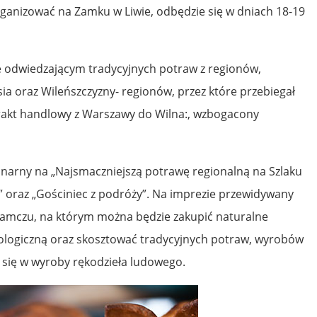
organizować na Zamku w Liwie, odbędzie się w dniach 18-19
e odwiedzającym tradycyjnych potraw z regionów,
 oraz Wileńszczyzny- regionów, przez które przebiegał
 trakt handlowy z Warszawy do Wilna:, wzbogacony
linarny na „Najsmaczniejszą potrawę regionalną na Szlaku
” oraz „Gościniec z podróży”. Na imprezie przewidywany
zamczu, na którym można będzie zakupić naturalne
kologiczną oraz skosztować tradycyjnych potraw, wyrobów
ć się w wyroby rękodzieła ludowego.