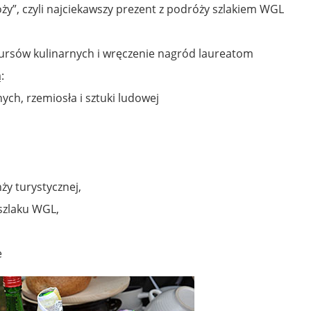
ży”, czyli najciekawszy prezent z podróży szlakiem WGL
nkursów kulinarnych i wręczenie nagród laureatom
:
ch, rzemiosła i sztuki ludowej
ży turystycznej,
 szlaku WGL,
e