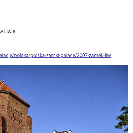
 Liwie
elacje/polska/polska-zamki-palace/2007-zamek-liw