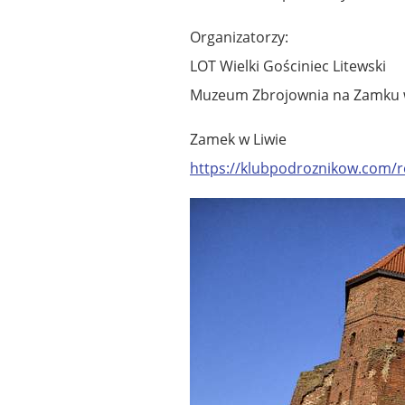
Organizatorzy:
LOT Wielki Gościniec Litewski
Muzeum Zbrojownia na Zamku w
Zamek w Liwie
https://klubpodroznikow.com/r