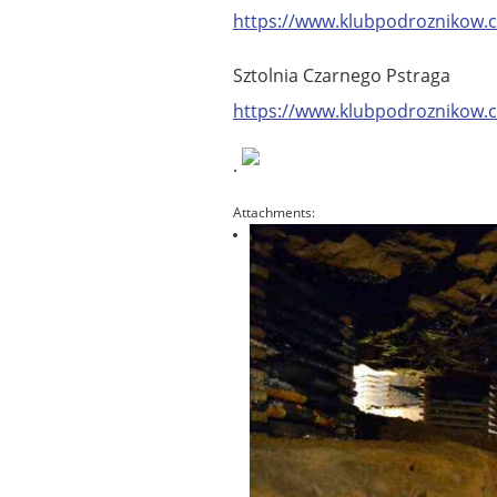
https://www.klubpodroznikow.c
Sztolnia Czarnego Pstraga
https://www.klubpodroznikow.c
.
Attachments: