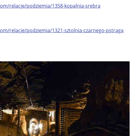
om/relacje/podziemia/1358-kopalnia-srebra
om/relacje/podziemia/1321-sztolnia-czarnego-pstraga