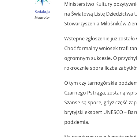
Ministerstwo Kultury pozytywn
Redakcja
na Światową Listę Dziedzictwa UN
Moderator
Stowarzyszenia Miłośników Ziemi
Wstępne zgłoszenie już zostało 
Choć formalny wniosek trafi ta
ogromnym sukcesie. O przychyln
rokrocznie spora liczba zabytkó
O tym czy tarnogórskie podziem
Czarnego Pstrąga, zostaną wpis
Szanse są spore, gdyż część za
brytyjski ekspert UNESCO – Barr
podziemia.
Na pozytywny wynik może mieć 