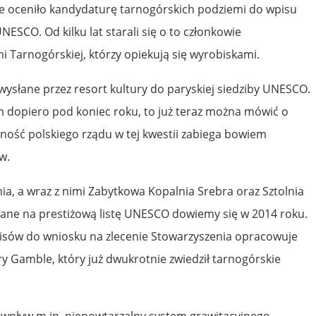
ie oceniło kandydaturę tarnogórskich podziemi do wpisu
ESCO. Od kilku lat starali się o to członkowie
 Tarnogórskiej, którzy opiekują się wyrobiskami.
wysłane przez resort kultury do paryskiej siedziby UNESCO.
m dopiero pod koniec roku, to już teraz można mówić o
ość polskiego rządu w tej kwestii zabiega bowiem
w.
ia, a wraz z nimi Zabytkowa Kopalnia Srebra oraz Sztolnia
ane na prestiżową listę UNESCO dowiemy się w 2014 roku.
pisów do wniosku na zlecenie Stowarzyszenia opracowuje
y Gamble, który już dwukrotnie zwiedził tarnogórskie
wpływ m.in. niepowtarzalny system grawitacyjnego