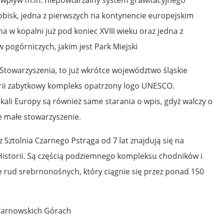
isk, jedna z pierwszych na kontynencie europejskim
w kopalni już pod koniec XVIII wieku oraz jedna z
w pogórniczych, jakim jest Park Miejski
i Stowarzyszenia, to już wkrótce województwo śląskie
orii zabytkowy kompleks opatrzony logo UNESCO.
i Europy są również same starania o wpis, gdyż walczy o
le małe stowarzyszenie.
Sztolnia Czarnego Pstrąga od 7 lat znajdują się na
Historii. Są częścią podziemnego kompleksu chodników i
 rud srebrnonośnych, który ciągnie się przez ponad 150
Tarnowskich Górach