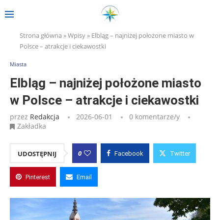
Strona główna
»
Wpisy
»
Elbląg – najniżej położone miasto w
Polsce – atrakcje i ciekawostki
Miasta
Elbląg – najniżej położone miasto
w Polsce – atrakcje i ciekawostki
przez
Redakcja
2026-06-01
0 komentarze/y
Zakładka
0
UDOSTĘPNIJ
Facebook
Twitter
Pinterest
Email