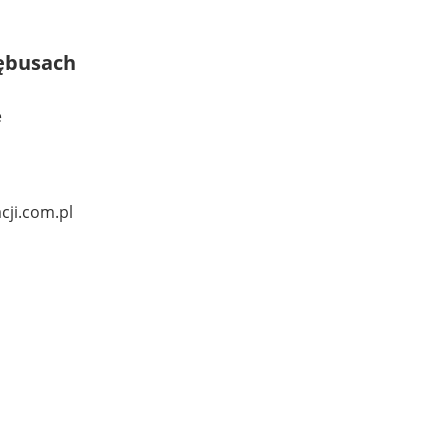
rębusach
e
ji.com.pl