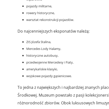
pojazdy militarne,
rowery historyczne,
warsztat rekonstrukcji pojazdów.
Do najcenniejszych eksponatów należą:
ZIS Józefa Stalina,
Mercedes Lody Halamy,
historyczne autobusy,
przedwojenne Mercedesy i Fiaty,
amerykańskie klasyki,
wojskowe pojazdy gąsienicowe.
To jedna z największych i najbardziej znanych pl
Środkowej. Muzeum powstało z pasji kolekcjonersk
różnorodność zbiorów. Obok luksusowych limuzyn s