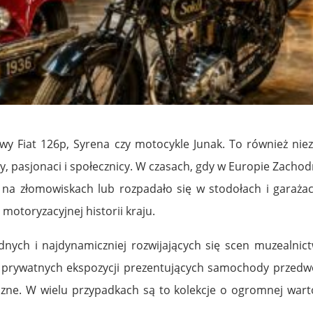
wy Fiat 126p, Syrena czy motocykle Junak. To również niez
y, pasjonaci i społecznicy. W czasach, gdy w Europie Zacho
na złomowiskach lub rozpadało się w stodołach i garażach
otoryzacyjnej historii kraju.
odnych i najdynamiczniej rozwijających się scen muzealn
 prywatnych ekspozycji prezentujących samochody przedwoj
zne. W wielu przypadkach są to kolekcje o ogromnej warto