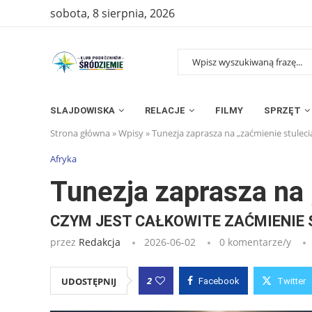
sobota, 8 sierpnia, 2026
SLAJDOWISKA
RELACJE
FILMY
SPRZĘT
Strona główna
»
Wpisy
»
Tunezja zaprasza na „zaćmienie stuleci
Afryka
Tunezja zaprasza na 
CZYM JEST CAŁKOWITE ZAĆMIENIE 
przez
Redakcja
2026-06-02
0 komentarze/y
2
UDOSTĘPNIJ
Facebook
Twitter