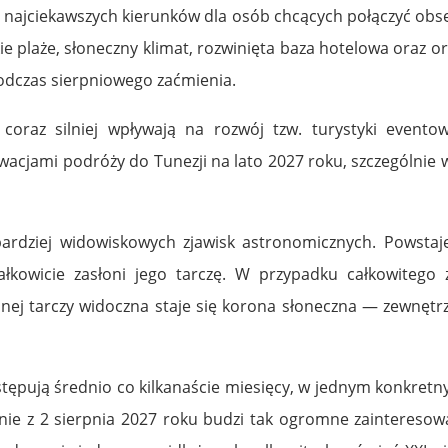
n z najciekawszych kierunków dla osób chcących połączyć ob
laże, słoneczny klimat, rozwinięta baza hotelowa oraz or
podczas sierpniowego zaćmienia.
coraz silniej wpływają na rozwój tzw. turystyki eventowe
cjami podróży do Tunezji na lato 2027 roku, szczególnie w
bardziej widowiskowych zjawisk astronomicznych. Powsta
łkowicie zasłoni jego tarczę. W przypadku całkowitego 
nej tarczy widoczna staje się korona słoneczna — zewnęt
ystępują średnio co kilkanaście miesięcy, w jednym konkre
enie z 2 sierpnia 2027 roku budzi tak ogromne zainteresow