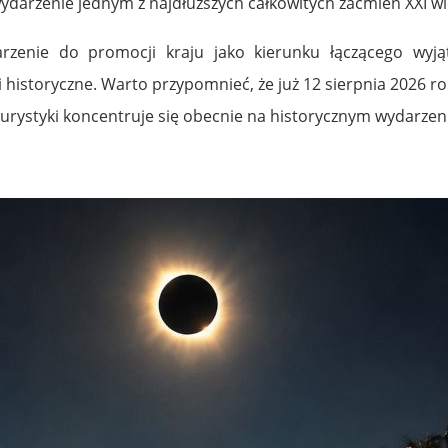
wydarzenie jednym z najdłuższych całkowitych zaćmień XXI wi
darzenie do promocji kraju jako kierunku łączącego wy
historyczne. Warto przypomnieć, że już 12 sierpnia 2026 r
turystyki koncentruje się obecnie na historycznym wydarze