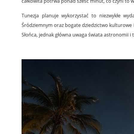
całkowita potrwa ponad sześć minut, co czyni to 
Tunezja planuje wykorzystać to niezwykłe wy
Śródziemnym oraz bogate dziedzictwo kulturowe i 
Słońca, jednak główna uwaga świata astronomii i 