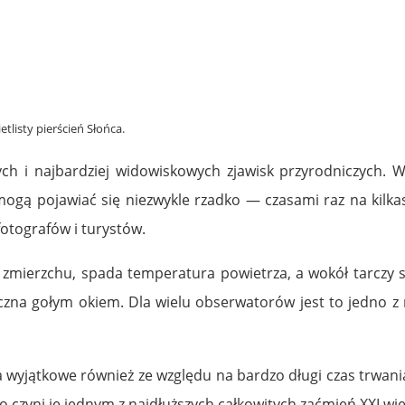
listy pierścień Słońca.
ch i najbardziej widowiskowych zjawisk przyrodniczych. W
gą pojawiać się niezwykle rzadko — czasami raz na kilkase
tografów i turystów.
o zmierzchu, spada temperatura powietrza, a wokół tarczy 
na gołym okiem. Dla wielu obserwatorów jest to jedno z n
a wyjątkowe również ze względu na bardzo długi czas trwania
o czyni je jednym z najdłuższych całkowitych zaćmień XXI wi