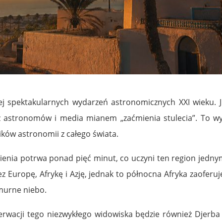
 spektakularnych wydarzeń astronomicznych XXI wieku. Już
z astronomów i media mianem „zaćmienia stulecia”. To wyj
ików astronomii z całego świata.
ienia potrwa ponad pięć minut, co uczyni ten region jedny
z Europę, Afrykę i Azję, jednak to północna Afryka zaoferu
murne niebo.
serwacji tego niezwykłego widowiska będzie również Djerb