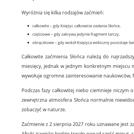
Wyróżnia się kilka rodzajów zaćmień:
całkowite – gdy Księżyc całkowicie zasłania Słońce,
częściowe – gdy zakrywa jedynie fragment tarczy,
obrączkowe – gdy wokół Księżyca widoczny pozostaje świet
Całkowite zaćmienia Słońca należą do najrzadszy
miesięcy, jednak w jednym konkretnym miejscu mo
wywołuje ogromne zainteresowanie naukowców, fo
Podczas fazy całkowitej niebo ciemnieje niczym 
zewnętrzna atmosfera Słońca normalnie niewidocz
zobaczyć w naturze.
Zaćmienie z 2 sierpnia 2027 roku uznawane jest z
Afryki zjawisko będzie trwało ponad sześć minut, c