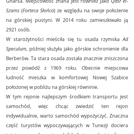
Gharsa. Miejscowość znana jest również jako
Qasr el-
Szams
(
Forteca Słońca
) ze względu na swoje położenie
na górskiej pustyni. W 2014 roku zamieszkiwało ją
2921 osób.
W starożytności mieściła się tu osada rzymska
Ad
Speculum
, później służyła jako górskie schronienie dla
Berberów.
Ta stara osada została znacznie zniszczona
przez powódź z 1969 roku. Obecnie miejscowa
ludność mieszka w komfortowej Nowej Szabice
położonej w pobliżu na górskiej równinie.
W tym rejonie najlepszym środkiem transportu jest
samochód, więc chcąc zwiedzić ten rejon
indywidualnie, warto samochód wypożyczyć. Znaczna
część turystów wypoczywających w Tunezji dociera