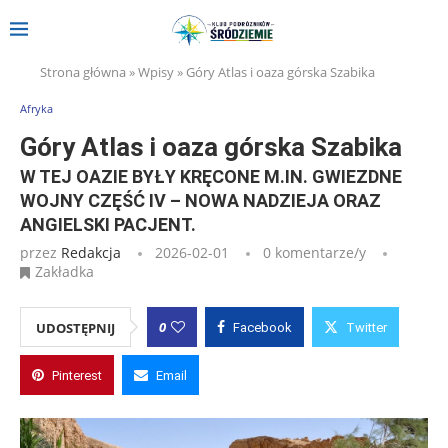
Strona główna
»
Wpisy
»
Góry Atlas i oaza górska Szabika
Afryka
Góry Atlas i oaza górska Szabika
W TEJ OAZIE BYŁY KRĘCONE M.IN. GWIEZDNE
WOJNY CZĘŚĆ IV – NOWA NADZIEJA ORAZ
ANGIELSKI PACJENT.
przez
Redakcja
2026-02-01
0 komentarze/y
Zakładka
0
UDOSTĘPNIJ
Facebook
Twitter
Pinterest
Email